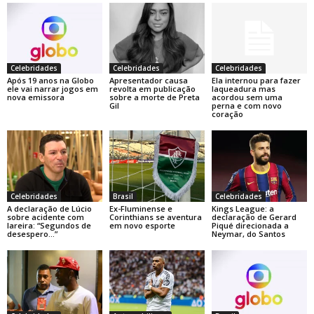
Celebridades
Celebridades
Celebridades
Após 19 anos na Globo
Apresentador causa
Ela internou para fazer
ele vai narrar jogos em
revolta em publicação
laqueadura mas
nova emissora
sobre a morte de Preta
acordou sem uma
Gil
perna e com novo
coração
Celebridades
Brasil
Celebridades
A declaração de Lúcio
Ex-Fluminense e
Kings League: a
sobre acidente com
Corinthians se aventura
declaração de Gerard
lareira: “Segundos de
em novo esporte
Piqué direcionada a
desespero…”
Neymar, do Santos