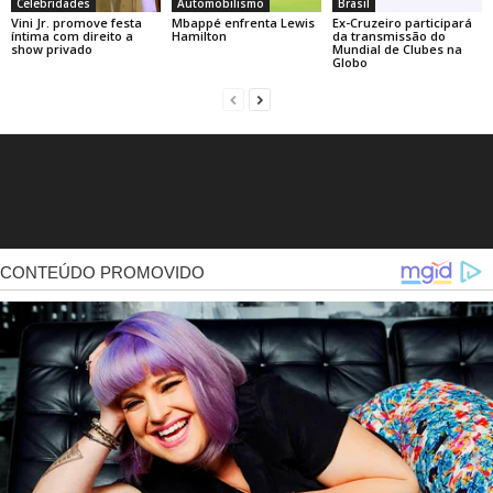
Celebridades
Automobilismo
Brasil
Vini Jr. promove festa
Mbappé enfrenta Lewis
Ex-Cruzeiro participará
íntima com direito a
Hamilton
da transmissão do
show privado
Mundial de Clubes na
Globo