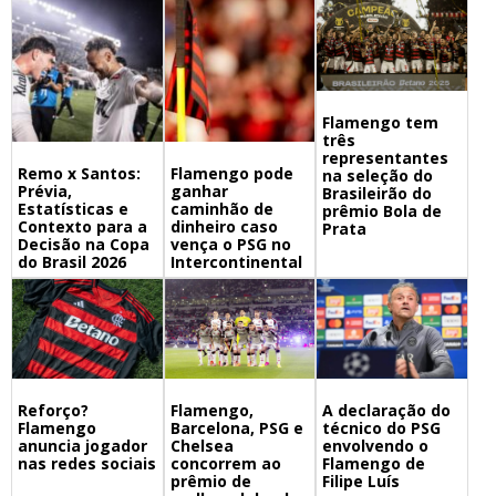
Flamengo tem
três
representantes
Remo x Santos:
Flamengo pode
na seleção do
Prévia,
ganhar
Brasileirão do
Estatísticas e
caminhão de
prêmio Bola de
Contexto para a
dinheiro caso
Prata
Decisão na Copa
vença o PSG no
do Brasil 2026
Intercontinental
Flamengo,
A declaração do
Reforço?
Barcelona, PSG e
técnico do PSG
Flamengo
Chelsea
envolvendo o
anuncia jogador
concorrem ao
Flamengo de
nas redes sociais
prêmio de
Filipe Luís