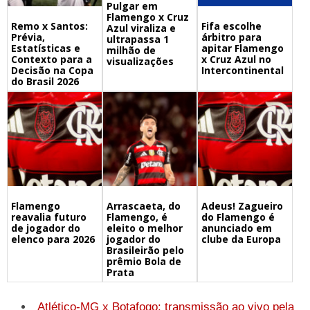
Pulgar em
Flamengo x Cruz
Remo x Santos:
Fifa escolhe
Azul viraliza e
Prévia,
árbitro para
ultrapassa 1
Estatísticas e
apitar Flamengo
milhão de
Contexto para a
x Cruz Azul no
visualizações
Decisão na Copa
Intercontinental
do Brasil 2026
Flamengo
Arrascaeta, do
Adeus! Zagueiro
reavalia futuro
Flamengo, é
do Flamengo é
de jogador do
eleito o melhor
anunciado em
elenco para 2026
jogador do
clube da Europa
Brasileirão pelo
prêmio Bola de
Prata
Atlético-MG x Botafogo: transmissão ao vivo pela