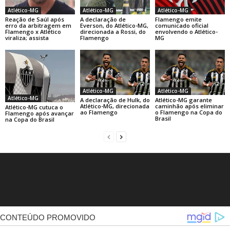
Atlético-MG
Atlético-MG
Atlético-MG
Reação de Saúl após
A declaração de
Flamengo emite
erro da arbitragem em
Everson, do Atlético-MG,
comunicado oficial
Flamengo x Atlético
direcionada a Rossi, do
envolvendo o Atlético-
viraliza; assista
Flamengo
MG
Atlético-MG
Atlético-MG
Atlético-MG
A declaração de Hulk, do
Atlético-MG garante
Atlético-MG, direcionada
caminhão após eliminar
Atlético-MG cutuca o
ao Flamengo
o Flamengo na Copa do
Flamengo após avançar
Brasil
na Copa do Brasil