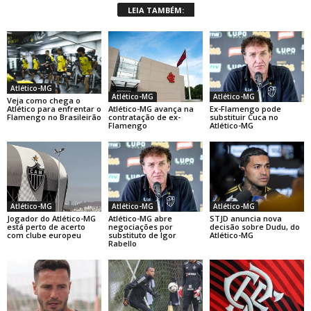
LEIA TAMBÉM:
Atlético-MG
Atlético-MG
Atlético-MG
Veja como chega o
Atlético-MG avança na
Ex-Flamengo pode
Atlético para enfrentar o
contratação de ex-
substituir Cuca no
Flamengo no Brasileirão
Flamengo
Atlético-MG
Atlético-MG
Atlético-MG
Atlético-MG
Jogador do Atlético-MG
Atlético-MG abre
STJD anuncia nova
está perto de acerto
negociações por
decisão sobre Dudu, do
com clube europeu
substituto de Igor
Atlético-MG
Rabello