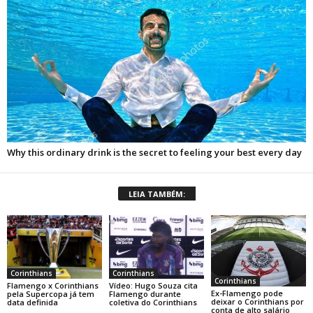
LEIA TAMBÉM:
Corinthians
Corinthians
Corinthians
Flamengo x Corinthians
Vídeo: Hugo Souza cita
Ex-Flamengo pode
pela Supercopa já tem
Flamengo durante
deixar o Corinthians por
data definida
coletiva do Corinthians
conta de alto salário