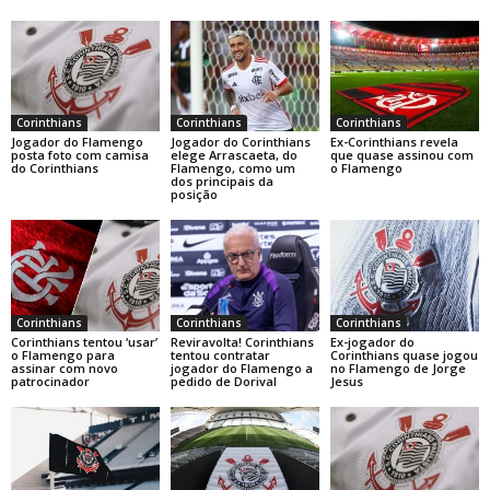
Corinthians
Corinthians
Corinthians
Jogador do Flamengo
Jogador do Corinthians
Ex-Corinthians revela
posta foto com camisa
elege Arrascaeta, do
que quase assinou com
do Corinthians
Flamengo, como um
o Flamengo
dos principais da
posição
Corinthians
Corinthians
Corinthians
Corinthians tentou ‘usar’
Reviravolta! Corinthians
Ex-jogador do
o Flamengo para
tentou contratar
Corinthians quase jogou
assinar com novo
jogador do Flamengo a
no Flamengo de Jorge
patrocinador
pedido de Dorival
Jesus