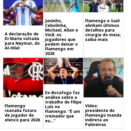
Juninho,
Flamengo e Saúl
Cebolinha,
alinham últimos
Michael, Allan e
detalhes para
A declaração de
Vinã: os
cirurgia do meia;
Di María voltada
jogadores que
saiba mais
para Neymar, do
podem deixar o
Al-Hilal
Flamengo em
2026
Ex-Botafogo faz
análise sobre o
trabalho de Filipe
Flamengo
Vídeo:
Luís no
reavalia futuro
presidente do
Flamengo: “É um
de jogador do
Flamengo manda
treinador que
elenco para 2026
indireta ao
eu…”
Palmeiras