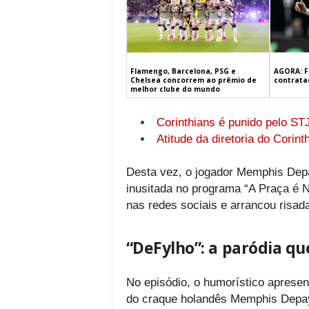
Flamengo, Barcelona, PSG e
AGORA: F
Chelsea concorrem ao prêmio de
contrata
melhor clube do mundo
Corinthians é punido pelo ST
Atitude da diretoria do Corint
Desta vez, o jogador Memphis Depay
inusitada no programa “A Praça é 
nas redes sociais e arrancou risad
“DeFylho”: a paródia qu
No episódio, o humorístico aprese
do craque holandês Memphis Depay