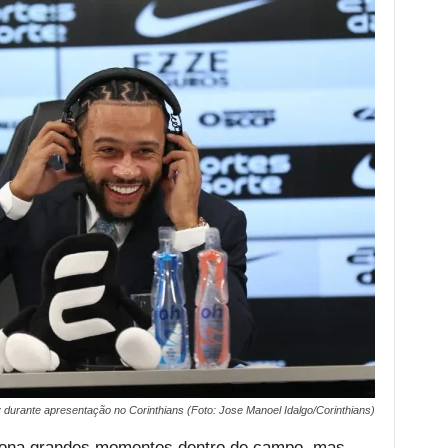
urante apresentação no Corinthians (Foto: Jose Manoel Idalgo/Corinthians)
rciona grandes momentos dentro de campo, mas