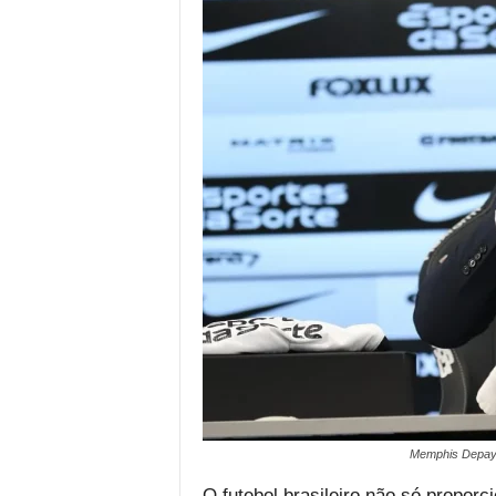
Memphis Depay d
O futebol brasileiro não só propo