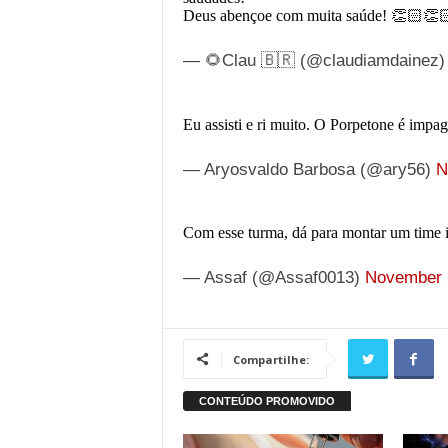
Deus abençoe com muita saúde! 👏🏻👏
— 🌻Clau 🇧🇷 (@claudiamdainez
Eu assisti e ri muito. O Porpetone é im
— Aryosvaldo Barbosa (@ary56)
N
Com esse turma, dá para montar um time 
— Assaf (@Assaf0013)
November 
Compartilhe: