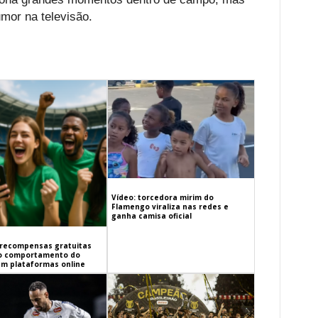
umor na televisão.
Vídeo: torcedora mirim do
Flamengo viraliza nas redes e
ganha camisa oficial
recompensas gratuitas
o comportamento do
em plataformas online