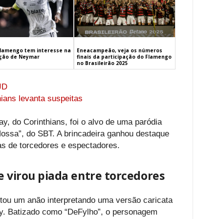
Eneacampeão, veja os números
lamengo tem interesse na
finais da participação do Flamengo
ção de Neymar
no Brasileirão 2025
JD
hians levanta suspeitas
, do Corinthians, foi o alvo de uma paródia
Nossa”, do SBT. A brincadeira ganhou destaque
as de torcedores e espectadores.
e virou piada entre torcedores
ntou um anão interpretando uma versão caricata
. Batizado como “DeFylho”, o personagem