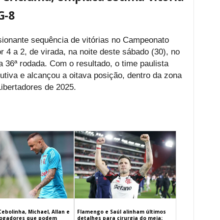
G-8
ionante sequência de vitórias no Campeonato
r 4 a 2, de virada, na noite deste sábado (30), no
a 36ª rodada. Com o resultado, o time paulista
utiva e alcançou a oitava posição, dentro da zona
ibertadores de 2025.
Cebolinha, Michael, Allan e
Flamengo e Saúl alinham últimos
 jogadores que podem
detalhes para cirurgia do meia;