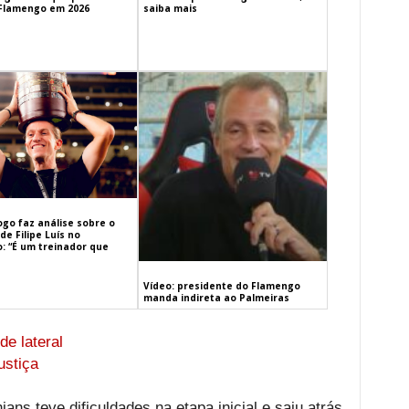
 Flamengo em 2026
saiba mais
ogo faz análise sobre o
de Filipe Luís no
: “É um treinador que
Vídeo: presidente do Flamengo
manda indireta ao Palmeiras
de lateral
ustiça
ians teve dificuldades na etapa inicial e saiu atrás