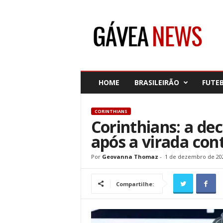
G
á
v
e
a
N
e
HOME
BRASILEIRÃO
FUTE
w
s
CORINTHIANS
Corinthians: a de
após a virada con
Por
Geovanna Thomaz
-
1 de dezembro de 20
Compartilhe: