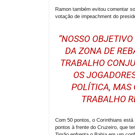
Ramon também evitou comentar sobr
votação de impeachment do preside
“NOSSO OBJETIVO 
DA ZONA DE REB
TRABALHO CONJU
OS JOGADORES
POLÍTICA, MAS
TRABALHO RE
Com 50 pontos, o Corinthians está
pontos à frente do Cruzeiro, que t
Timão enfrenta o Bahia em um conf