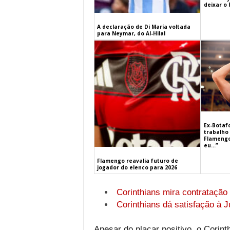
deixar o
A declaração de Di María voltada
para Neymar, do Al-Hilal
Ex-Botaf
trabalho 
Flamengo
eu…”
Flamengo reavalia futuro de
jogador do elenco para 2026
Corinthians mira contratação 
Corinthians dá satisfação à J
Apesar do placar positivo, o Corinth