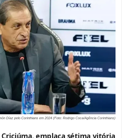
ón Díaz pelo Corinthians em 2024 (Foto: Rodrigo Coca/Agência Corinthians)
o Criciúma, emplaca sétima vitória