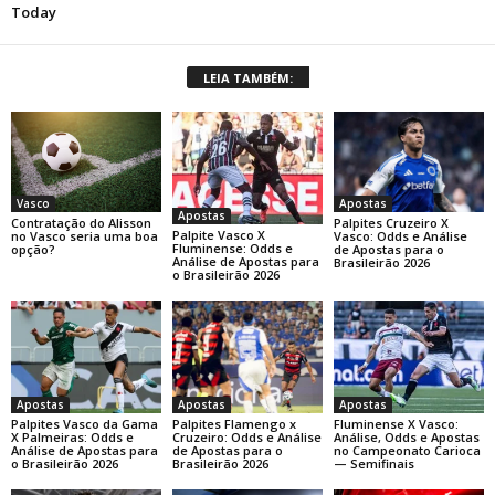
LEIA TAMBÉM:
Apostas
Vasco
Apostas
Palpites Cruzeiro X
Contratação do Alisson
Palpite Vasco X
Vasco: Odds e Análise
no Vasco seria uma boa
Fluminense: Odds e
de Apostas para o
opção?
Análise de Apostas para
Brasileirão 2026
o Brasileirão 2026
Apostas
Apostas
Apostas
Palpites Vasco da Gama
Palpites Flamengo x
Fluminense X Vasco:
X Palmeiras: Odds e
Cruzeiro: Odds e Análise
Análise, Odds e Apostas
Análise de Apostas para
de Apostas para o
no Campeonato Carioca
o Brasileirão 2026
Brasileirão 2026
— Semifinais