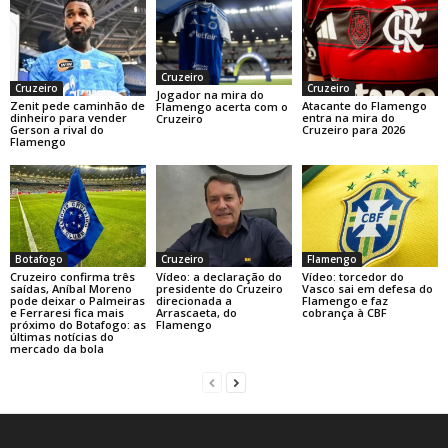
Cruzeiro
Cruzeiro
Cruzeiro
Jogador na mira do
Zenit pede caminhão de
Atacante do Flamengo
Flamengo acerta com o
dinheiro para vender
entra na mira do
Cruzeiro
Gerson a rival do
Cruzeiro para 2026
Flamengo
Botafogo
Cruzeiro
Flamengo
Cruzeiro confirma três
Vídeo: a declaração do
Vídeo: torcedor do
saídas, Aníbal Moreno
presidente do Cruzeiro
Vasco sai em defesa do
pode deixar o Palmeiras
direcionada a
Flamengo e faz
e Ferraresi fica mais
Arrascaeta, do
cobrança à CBF
próximo do Botafogo: as
Flamengo
últimas notícias do
mercado da bola