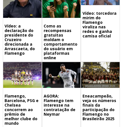
Vídeo: torcedora
mirim do
Flamengo
Vídeo: a
Como as
viraliza nas
declaração do
recompensas
redes e ganha
presidente do
gratuitas
camisa oficial
Cruzeiro
moldam o
direcionada a
comportamento
Arrascaeta, do
do usuário em
Flamengo
plataformas
online
Flamengo,
Eneacampeão,
AGORA:
Barcelona, PSG e
veja os números
Flamengo tem
Chelsea
finais da
interesse na
concorrem ao
participação do
contratação de
prêmio de
Flamengo no
Neymar
melhor clube do
Brasileirão 2025
mundo