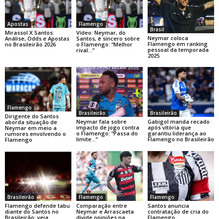
Apostas
Flamengo
Brasil
Mirassol X Santos:
Vídeo: Neymar, do
Neymar coloca
Análise, Odds e Apostas
Santos, é sincero sobre
Flamengo em ranking
no Brasileirão 2026
o Flamengo: “Melhor
pessoal da temporada
rival…”
2025
Flamengo
Brasileirão
Brasileirão
Dirigente do Santos
Neymar fala sobre
Gabigol manda recado
aborda situação de
impacto de jogo contra
após vitória que
Neymar em meio a
o Flamengo: “Passa do
garantiu liderança ao
rumores envolvendo o
limite…”
Flamengo no Brasileirão
Flamengo
Brasileirão
Flamengo
Flamengo
Flamengo defende tabu
Comparação entre
Santos anuncia
diante do Santos no
Neymar e Arrascaeta
contratação de cria do
Brasileirão; veja
divide opiniões na
Flamengo