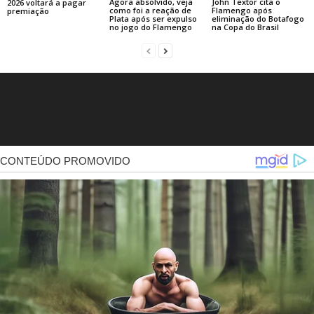
Agora absolvido, veja
John Textor cita o
2026 voltará a pagar
como foi a reação de
Flamengo após
premiação
Plata após ser expulso
eliminação do Botafogo
no jogo do Flamengo
na Copa do Brasil