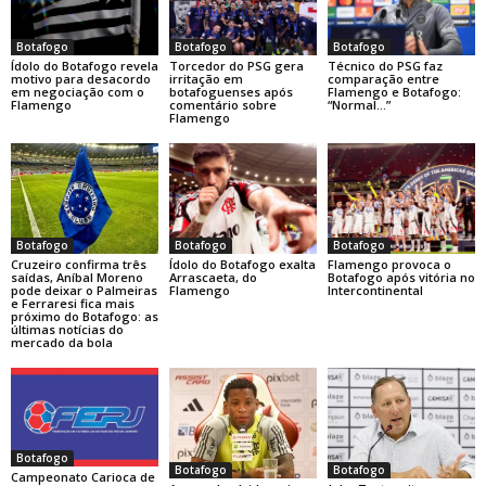
Botafogo
Botafogo
Botafogo
Ídolo do Botafogo revela
Torcedor do PSG gera
Técnico do PSG faz
motivo para desacordo
irritação em
comparação entre
em negociação com o
botafoguenses após
Flamengo e Botafogo:
Flamengo
comentário sobre
“Normal…”
Flamengo
Botafogo
Botafogo
Botafogo
Cruzeiro confirma três
Ídolo do Botafogo exalta
Flamengo provoca o
saídas, Aníbal Moreno
Arrascaeta, do
Botafogo após vitória no
pode deixar o Palmeiras
Flamengo
Intercontinental
e Ferraresi fica mais
próximo do Botafogo: as
últimas notícias do
mercado da bola
Botafogo
Botafogo
Botafogo
Campeonato Carioca de