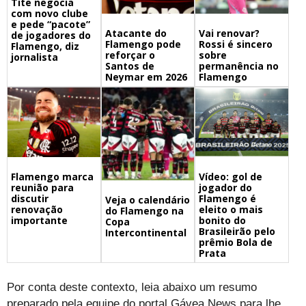
Tite negocia
com novo clube
e pede “pacote”
Atacante do
Vai renovar?
de jogadores do
Flamengo pode
Rossi é sincero
Flamengo, diz
reforçar o
sobre
jornalista
Santos de
permanência no
Neymar em 2026
Flamengo
Flamengo marca
Vídeo: gol de
reunião para
jogador do
discutir
Flamengo é
Veja o calendário
renovação
eleito o mais
do Flamengo na
importante
bonito do
Copa
Brasileirão pelo
Intercontinental
prêmio Bola de
Prata
Por conta deste contexto, leia abaixo um resumo
preparado pela equipe do portal Gávea News para lhe