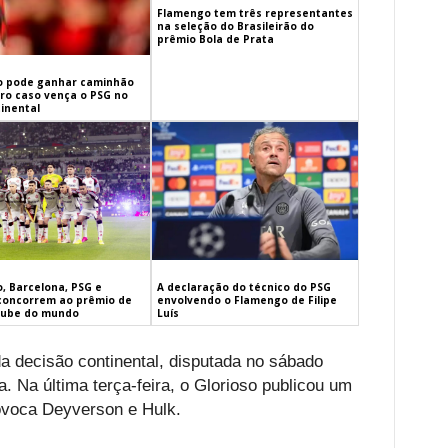
Flamengo tem três representantes
na seleção do Brasileirão do
prêmio Bola de Prata
 pode ganhar caminhão
iro caso vença o PSG no
inental
, Barcelona, PSG e
A declaração do técnico do PSG
concorrem ao prêmio de
envolvendo o Flamengo de Filipe
lube do mundo
Luís
 decisão continental, disputada no sábado
. Na última terça-feira, o Glorioso publicou um
rovoca Deyverson e Hulk.