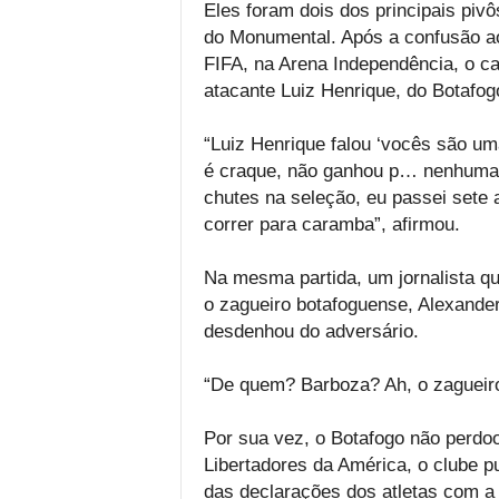
Eles foram dois dos principais piv
do Monumental. Após a confusão ao 
FIFA, na Arena Independência, o ca
atacante Luiz Henrique, do Botafog
“Luiz Henrique falou ‘vocês são u
é craque, não ganhou p… nenhuma. E
chutes na seleção, eu passei sete 
correr para caramba”, afirmou.
Na mesma partida, um jornalista qu
o zagueiro botafoguense, Alexande
desdenhou do adversário.
“De quem? Barboza? Ah, o zagueiro
Por sua vez, o Botafogo não perdo
Libertadores da América, o clube p
das declarações dos atletas com a 