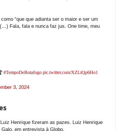
 como “que que adianta ser o maior e ser um
(…) Fala, fala e nunca faz jus. One time, meu
🏆
#TempoDeBotafogo
pic.twitter.com/XZLtQp6Ho1
mber 3, 2024
es
 Luiz Henrique fizeram as pazes. Luiz Henrique
 Galo, em entrevista à Globo.