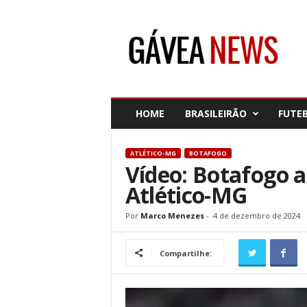
G
á
v
e
a
N
e
HOME
BRASILEIRÃO
FUTE
w
s
ATLÉTICO-MG
BOTAFOGO
Vídeo: Botafogo a
Atlético-MG
Por
Marco Menezes
-
4 de dezembro de 2024
Compartilhe: