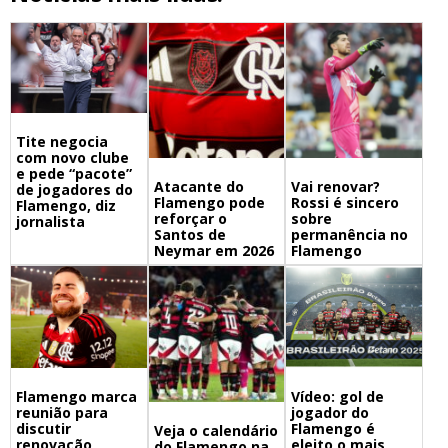
Tite negocia
com novo clube
e pede “pacote”
Atacante do
Vai renovar?
de jogadores do
Flamengo pode
Rossi é sincero
Flamengo, diz
reforçar o
sobre
jornalista
Santos de
permanência no
Neymar em 2026
Flamengo
Flamengo marca
Vídeo: gol de
reunião para
jogador do
discutir
Flamengo é
Veja o calendário
renovação
eleito o mais
do Flamengo na