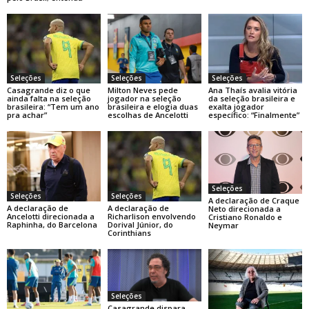
Seleções
Seleções
Seleções
Casagrande diz o que
Milton Neves pede
Ana Thaís avalia vitória
ainda falta na seleção
jogador na seleção
da seleção brasileira e
brasileira: “Tem um ano
brasileira e elogia duas
exalta jogador
pra achar”
escolhas de Ancelotti
específico: “Finalmente”
Seleções
Seleções
Seleções
A declaração de Craque
A declaração de
A declaração de
Neto direcionada a
Ancelotti direcionada a
Richarlison envolvendo
Cristiano Ronaldo e
Raphinha, do Barcelona
Dorival Júnior, do
Neymar
Corinthians
Seleções
Casagrande dispara