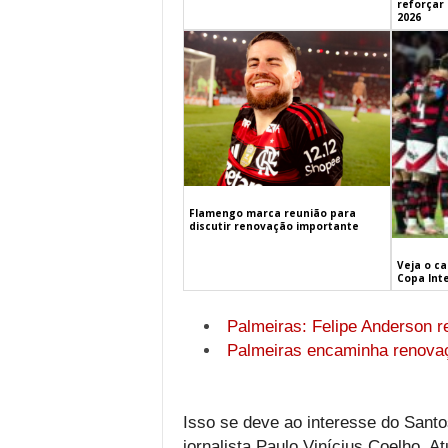
reforçar
2026
Flamengo marca reunião para
discutir renovação importante
Veja o c
Copa Int
Palmeiras: Felipe Anderson r
Palmeiras encaminha renovaç
Isso se deve ao interesse do Santo
jornalista Paulo Vinícius Coelho. A