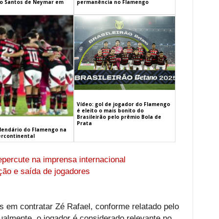
 o Santos de Neymar em
permanência no Flamengo
Vídeo: gol de jogador do Flamengo
é eleito o mais bonito do
Brasileirão pelo prêmio Bola de
Prata
alendário do Flamengo na
ercontinental
epercute na imprensa internacional
ão e saída de jogadores
s em contratar Zé Rafael, conforme relatado pelo
tualmente, o jogador é considerado relevante no