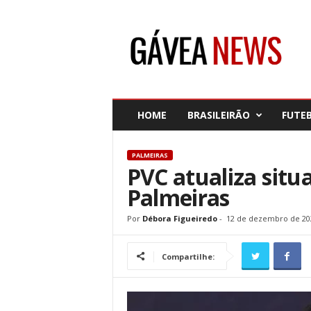
G
á
v
e
a
N
e
HOME
BRASILEIRÃO
FUTE
w
s
PALMEIRAS
PVC atualiza situ
Palmeiras
Por
Débora Figueiredo
-
12 de dezembro de 20
Compartilhe: