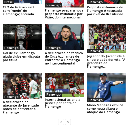
Brasil
Flamengo
Flamengo
CEO do Grêmio está
Proposta milionária do
Flamengo prepara nova
com “medo” do
Flamengo é recusada
proposta milionária por
Flamengo; entenda
por rival do Brasileirão
Vitão, do Internacional
Flamengo
Flamengo
Flamengo
Gol de ex-Flamengo
A declaração do técnico
Jogador do Juventude é
ajuda clube em disputa
do Cruz Azul antes de
sincero após derrota: “A
por título
enfrentar o Flamengo
grandeza do
no Intercontinental
Flamengo…
Flamengo
Flamengo
Internacional aciona a
Flamengo
A declaração do
Justiça por conta do
Mano Menezes explica
atacante do Juventude
Flamengo
como neutralizou o
antes de enfrentar o
ataque do Flamengo
Flamengo