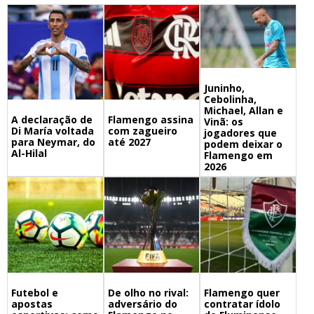
Juninho,
Cebolinha,
Michael, Allan e
A declaração de
Flamengo assina
Vinã: os
Di María voltada
com zagueiro
jogadores que
para Neymar, do
até 2027
podem deixar o
Al-Hilal
Flamengo em
2026
Futebol e
De olho no rival:
Flamengo quer
apostas
adversário do
contratar ídolo