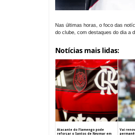
Nas últimas horas, o foco das notí
do clube, com destaques do dia a d
Notícias mais lidas:
Atacante do Flamengo pode
Vai renov
reforçar o Santos de Neymar em
permanên