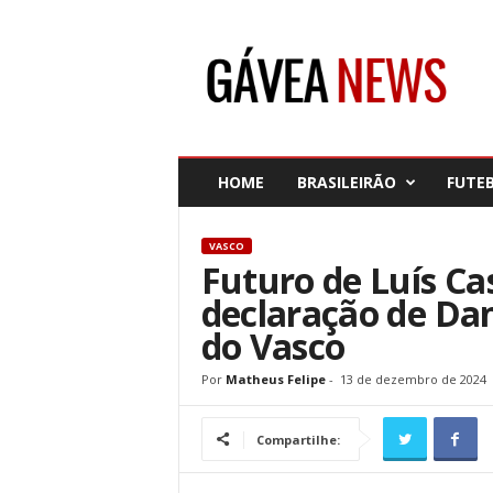
G
á
v
e
a
N
e
HOME
BRASILEIRÃO
FUTE
w
s
VASCO
Futuro de Luís Ca
declaração de Dani
do Vasco
Por
Matheus Felipe
-
13 de dezembro de 2024
Compartilhe: