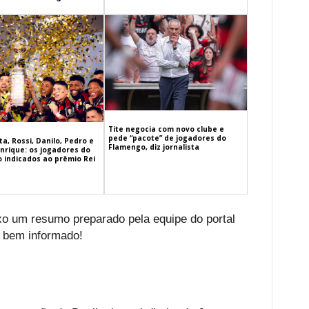
Tite negocia com novo clube e
pede “pacote” de jogadores do
a, Rossi, Danilo, Pedro e
Flamengo, diz jornalista
nrique: os jogadores do
 indicados ao prêmio Rei
ixo um resumo preparado pela equipe do portal
 bem informado!