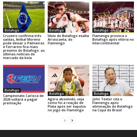
Botafogo
Botafogo
Botafogo
Cruzeiro confirma três
Ídolo do Botafogo exalta
Flamengo provoca o
saídas, Aníbal Moreno
Arrascaeta, do
Botafogo após vitória no
pode deixar o Palmeiras
Flamengo
Intercontinental
e Ferraresi fica mais
próximo do Botafogo: as
últimas notícias do
mercado da bola
Botafogo
Botafogo
Botafogo
Campeonato Carioca de
Agora absolvido, veja
John Textor cita o
2026 voltará a pagar
como foi a reação de
Flamengo após
premiação
Plata após ser expulso
eliminação do Botafogo
no jogo do Flamengo
na Copa do Brasil