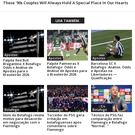
LEIA TAMBÉM:
Apostas
Apostas
Apostas
Palpite Red Bull
Palpite Palmeiras X
Barcelona SC X
Bragantino X Botafogo:
Botafogo: Odds e
Botafogo: Análise, Odds
Odds e Análise de
Análise de Apostas para
e Apostas na
Apostas para o
o Brasileirão 2026
Libertadores —
Brasileirão 2026
Qualificação
Botafogo
Botafogo
Botafogo
Ídolo do Botafogo revela
Torcedor do PSG gera
Técnico do PSG faz
motivo para desacordo
irritação em
comparação entre
em negociação com o
botafoguenses após
Flamengo e Botafogo:
Flamengo
comentário sobre
“Normal…”
Flamengo