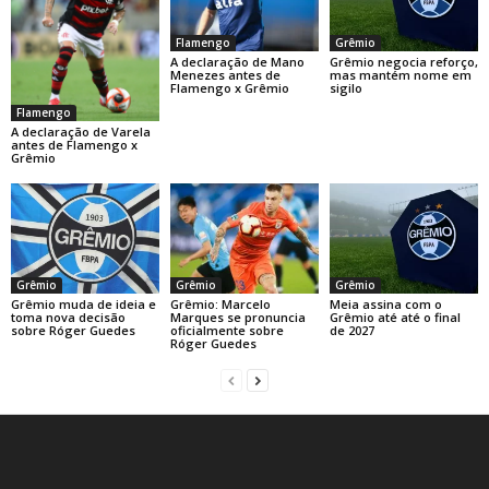
Flamengo
Grêmio
A declaração de Mano
Grêmio negocia reforço,
Menezes antes de
mas mantém nome em
Flamengo x Grêmio
sigilo
Flamengo
A declaração de Varela
antes de Flamengo x
Grêmio
Grêmio
Grêmio
Grêmio
Grêmio muda de ideia e
Grêmio: Marcelo
Meia assina com o
toma nova decisão
Marques se pronuncia
Grêmio até até o final
sobre Róger Guedes
oficialmente sobre
de 2027
Róger Guedes