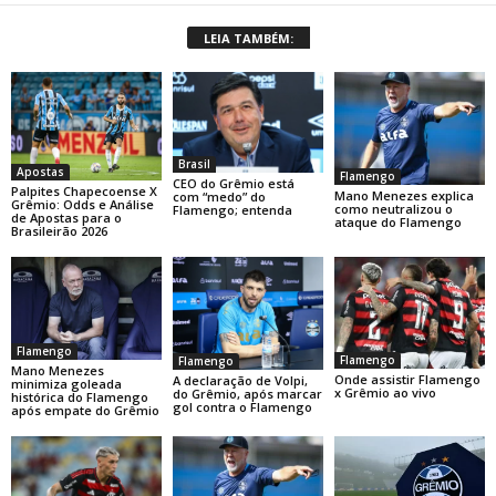
LEIA TAMBÉM:
Brasil
Apostas
Flamengo
CEO do Grêmio está
Palpites Chapecoense X
Mano Menezes explica
com “medo” do
Grêmio: Odds e Análise
como neutralizou o
Flamengo; entenda
de Apostas para o
ataque do Flamengo
Brasileirão 2026
Flamengo
Flamengo
Flamengo
Mano Menezes
Onde assistir Flamengo
A declaração de Volpi,
minimiza goleada
x Grêmio ao vivo
do Grêmio, após marcar
histórica do Flamengo
gol contra o Flamengo
após empate do Grêmio