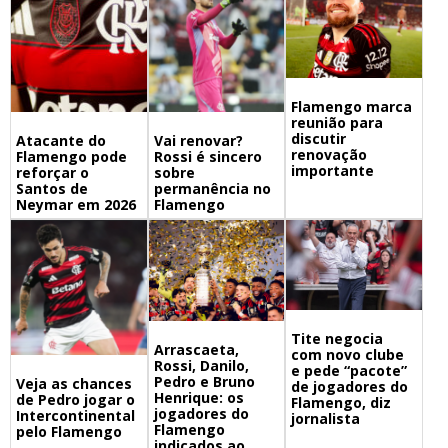
Flamengo marca
reunião para
discutir
Atacante do
Vai renovar?
renovação
Flamengo pode
Rossi é sincero
importante
reforçar o
sobre
Santos de
permanência no
Neymar em 2026
Flamengo
Tite negocia
Arrascaeta,
com novo clube
Rossi, Danilo,
e pede “pacote”
Pedro e Bruno
Veja as chances
de jogadores do
Henrique: os
de Pedro jogar o
Flamengo, diz
jogadores do
Intercontinental
jornalista
Flamengo
pelo Flamengo
indicados ao