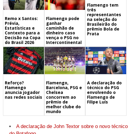
Flamengo tem
três
representantes
Remo x Santos:
Flamengo pode
na seleção do
Prévia,
ganhar
Brasileirão do
Estatísticas e
caminhão de
prêmio Bola de
Contexto para a
dinheiro caso
Prata
Decisão na Copa
vença o PSG no
do Brasil 2026
Intercontinental
Flamengo,
A declaração do
Reforço?
Barcelona, PSG e
técnico do PSG
Flamengo
Chelsea
envolvendo o
anuncia jogador
concorrem ao
Flamengo de
nas redes sociais
prêmio de
Filipe Luís
melhor clube do
mundo
A declaração de John Textor sobre o novo técnico
do Botafogo