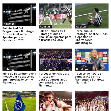
Apostas
Apostas
Apostas
Palpite Red Bull
Palpite Palmeiras X
Barcelona SC X
Bragantino X Botafogo:
Botafogo: Odds e
Botafogo: Análise, Odds
Odds e Análise de
Análise de Apostas para
e Apostas na
Apostas para o
o Brasileirão 2026
Libertadores —
Brasileirão 2026
Qualificação
Botafogo
Botafogo
Botafogo
Ídolo do Botafogo revela
Torcedor do PSG gera
Técnico do PSG faz
motivo para desacordo
irritação em
comparação entre
em negociação com o
botafoguenses após
Flamengo e Botafogo:
Flamengo
comentário sobre
“Normal…”
Flamengo