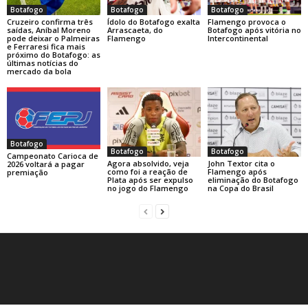
Botafogo
Botafogo
Botafogo
Cruzeiro confirma três
Ídolo do Botafogo exalta
Flamengo provoca o
saídas, Aníbal Moreno
Arrascaeta, do
Botafogo após vitória no
pode deixar o Palmeiras
Flamengo
Intercontinental
e Ferraresi fica mais
próximo do Botafogo: as
últimas notícias do
mercado da bola
Botafogo
Botafogo
Botafogo
Campeonato Carioca de
Agora absolvido, veja
John Textor cita o
2026 voltará a pagar
como foi a reação de
Flamengo após
premiação
Plata após ser expulso
eliminação do Botafogo
no jogo do Flamengo
na Copa do Brasil