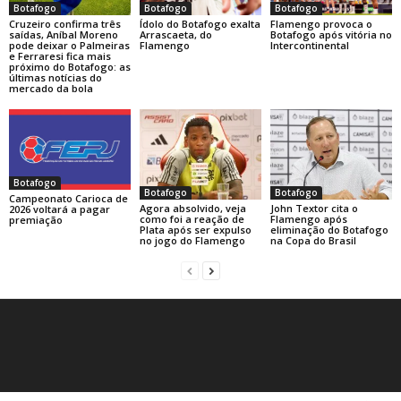
Botafogo
Botafogo
Botafogo
Cruzeiro confirma três
Ídolo do Botafogo exalta
Flamengo provoca o
saídas, Aníbal Moreno
Arrascaeta, do
Botafogo após vitória no
pode deixar o Palmeiras
Flamengo
Intercontinental
e Ferraresi fica mais
próximo do Botafogo: as
últimas notícias do
mercado da bola
Botafogo
Botafogo
Botafogo
Campeonato Carioca de
Agora absolvido, veja
John Textor cita o
2026 voltará a pagar
como foi a reação de
Flamengo após
premiação
Plata após ser expulso
eliminação do Botafogo
no jogo do Flamengo
na Copa do Brasil