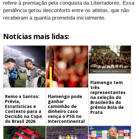
refere à premiação pela conquista da Libertadores. Essa
pendência gerou desconforto entre os atletas, que não
receberam a quantia prometida inicialmente.
Notícias mais lidas:
Flamengo tem
três
representantes
Remo x Santos:
Flamengo pode
na seleção do
Prévia,
ganhar
Brasileirão do
Estatísticas e
caminhão de
prêmio Bola de
Contexto para a
dinheiro caso
Prata
Decisão na Copa
vença o PSG no
do Brasil 2026
Intercontinental