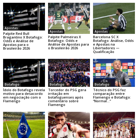
Apostas
Apostas
Apostas
Palpite Red Bull
Palpite Palmeiras X
Barcelona SC X
Bragantino X Botafogo:
Botafogo: Odds e
Botafogo: Análise, Odds
Odds e Análise de
Análise de Apostas para
e Apostas na
Apostas para o
o Brasileirão 2026
Libertadores —
Brasileirão 2026
Qualificação
Botafogo
Botafogo
Botafogo
Ídolo do Botafogo revela
Torcedor do PSG gera
Técnico do PSG faz
motivo para desacordo
irritação em
comparação entre
em negociação com o
botafoguenses após
Flamengo e Botafogo:
Flamengo
comentário sobre
“Normal…”
Flamengo