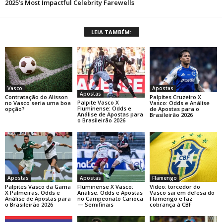
LEIA TAMBÉM:
Apostas
Vasco
Apostas
Palpites Cruzeiro X
Contratação do Alisson
Palpite Vasco X
Vasco: Odds e Análise
no Vasco seria uma boa
Fluminense: Odds e
de Apostas para o
opção?
Análise de Apostas para
Brasileirão 2026
o Brasileirão 2026
Apostas
Apostas
Flamengo
Palpites Vasco da Gama
Fluminense X Vasco:
Vídeo: torcedor do
X Palmeiras: Odds e
Análise, Odds e Apostas
Vasco sai em defesa do
Análise de Apostas para
no Campeonato Carioca
Flamengo e faz
o Brasileirão 2026
— Semifinais
cobrança à CBF