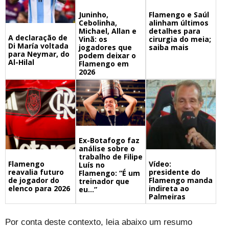
Juninho,
Flamengo e Saúl
Cebolinha,
alinham últimos
Michael, Allan e
detalhes para
A declaração de
Vinã: os
cirurgia do meia;
Di María voltada
jogadores que
saiba mais
para Neymar, do
podem deixar o
Al-Hilal
Flamengo em
2026
Ex-Botafogo faz
análise sobre o
trabalho de Filipe
Flamengo
Vídeo:
Luís no
reavalia futuro
presidente do
Flamengo: “É um
de jogador do
Flamengo manda
treinador que
elenco para 2026
indireta ao
eu…”
Palmeiras
Por conta deste contexto, leia abaixo um resumo