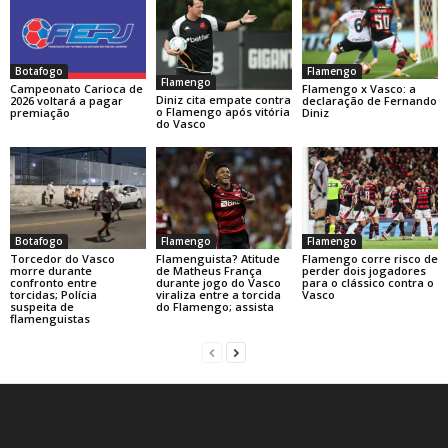
Botafogo
Flamengo
Flamengo
Campeonato Carioca de
Flamengo x Vasco: a
Diniz cita empate contra
2026 voltará a pagar
declaração de Fernando
o Flamengo após vitória
premiação
Diniz
do Vasco
Botafogo
Flamengo
Flamengo
Torcedor do Vasco
Flamenguista? Atitude
Flamengo corre risco de
morre durante
de Matheus França
perder dois jogadores
confronto entre
durante jogo do Vasco
para o clássico contra o
torcidas; Polícia
viraliza entre a torcida
Vasco
suspeita de
do Flamengo; assista
flamenguistas