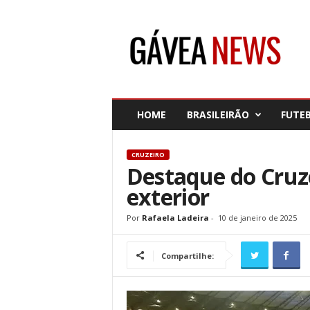
G
á
v
e
a
N
e
HOME
BRASILEIRÃO
FUTE
w
s
CRUZEIRO
Destaque do Cruz
exterior
Por
Rafaela Ladeira
-
10 de janeiro de 2025
Compartilhe: