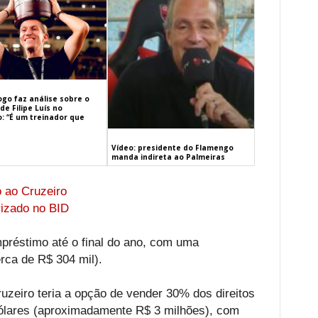
ogo faz análise sobre o
de Filipe Luís no
: “É um treinador que
Vídeo: presidente do Flamengo
manda indireta ao Palmeiras
o ao Cruzeiro
rizado no BID
préstimo até o final do ano, com uma
rca de R$ 304 mil).
ruzeiro teria a opção de vender 30% dos direitos
dólares (aproximadamente R$ 3 milhões), com