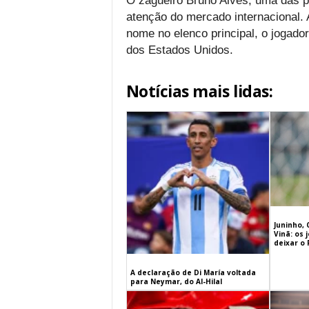
O zagueiro Bruno Alves, uma das 
atenção do mercado internacional. 
nome no elenco principal, o jogad
dos Estados Unidos.
Notícias mais lidas:
Juninho, 
Vinã: os
deixar o
A declaração de Di María voltada
para Neymar, do Al-Hilal