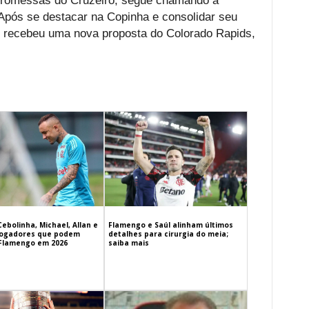
promessas do Cruzeiro, segue chamando a
Após se destacar na Copinha e consolidar seu
or recebeu uma nova proposta do Colorado Rapids,
Cebolinha, Michael, Allan e
Flamengo e Saúl alinham últimos
 jogadores que podem
detalhes para cirurgia do meia;
 Flamengo em 2026
saiba mais