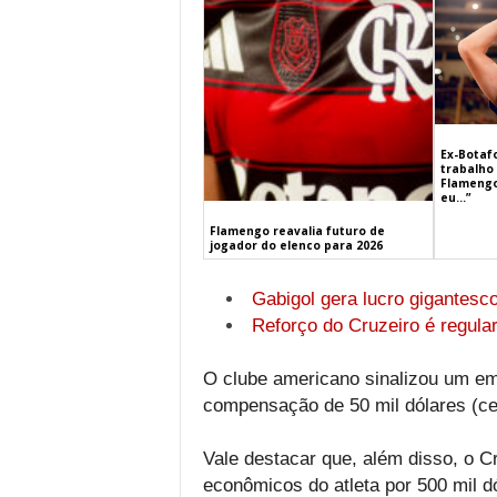
Ex-Botaf
trabalho 
Flamengo
eu…”
Flamengo reavalia futuro de
jogador do elenco para 2026
Gabigol gera lucro gigantesc
Reforço do Cruzeiro é regula
O clube americano sinalizou um em
compensação de 50 mil dólares (ce
Vale destacar que, além disso, o C
econômicos do atleta por 500 mil 