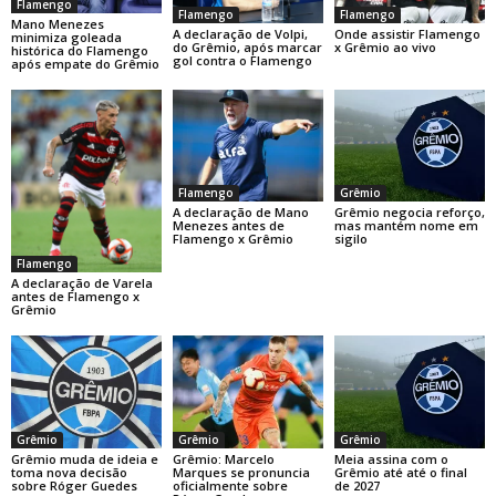
Flamengo
Flamengo
Flamengo
Mano Menezes
Onde assistir Flamengo
A declaração de Volpi,
minimiza goleada
x Grêmio ao vivo
do Grêmio, após marcar
histórica do Flamengo
gol contra o Flamengo
após empate do Grêmio
Flamengo
Grêmio
A declaração de Mano
Grêmio negocia reforço,
Menezes antes de
mas mantém nome em
Flamengo x Grêmio
sigilo
Flamengo
A declaração de Varela
antes de Flamengo x
Grêmio
Grêmio
Grêmio
Grêmio
Grêmio muda de ideia e
Grêmio: Marcelo
Meia assina com o
toma nova decisão
Marques se pronuncia
Grêmio até até o final
sobre Róger Guedes
oficialmente sobre
de 2027