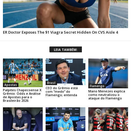
LEIA TAMBÉM:
Brasil
Apostas
Flamengo
CEO do Grêmio está
Palpites Chapecoense X
Mano Menezes explica
com “medo” do
Grêmio: Odds e Análise
como neutralizou o
Flamengo; entenda
de Apostas para o
ataque do Flamengo
Brasileirão 2026