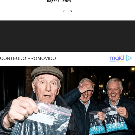
Róger Guedes