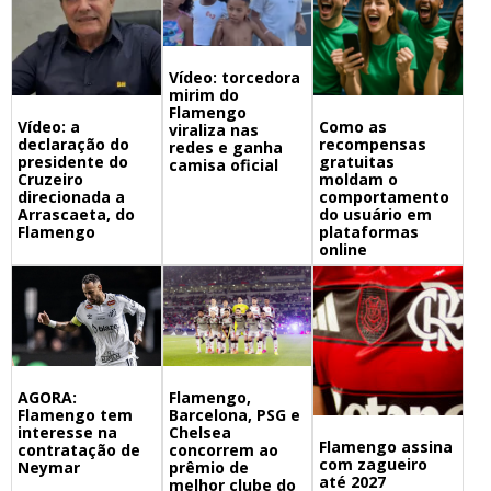
Vídeo: torcedora
mirim do
Flamengo
Vídeo: a
Como as
viraliza nas
declaração do
recompensas
redes e ganha
presidente do
gratuitas
camisa oficial
Cruzeiro
moldam o
direcionada a
comportamento
Arrascaeta, do
do usuário em
Flamengo
plataformas
online
Flamengo,
AGORA:
Barcelona, PSG e
Flamengo tem
Chelsea
interesse na
Flamengo assina
concorrem ao
contratação de
com zagueiro
prêmio de
Neymar
até 2027
melhor clube do