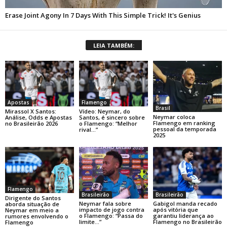
LEIA TAMBÉM:
Apostas
Flamengo
Brasil
Mirassol X Santos:
Vídeo: Neymar, do
Neymar coloca
Análise, Odds e Apostas
Santos, é sincero sobre
Flamengo em ranking
no Brasileirão 2026
o Flamengo: “Melhor
pessoal da temporada
rival…”
2025
Flamengo
Brasileirão
Brasileirão
Dirigente do Santos
Neymar fala sobre
Gabigol manda recado
aborda situação de
impacto de jogo contra
após vitória que
Neymar em meio a
o Flamengo: “Passa do
garantiu liderança ao
rumores envolvendo o
limite…”
Flamengo no Brasileirão
Flamengo