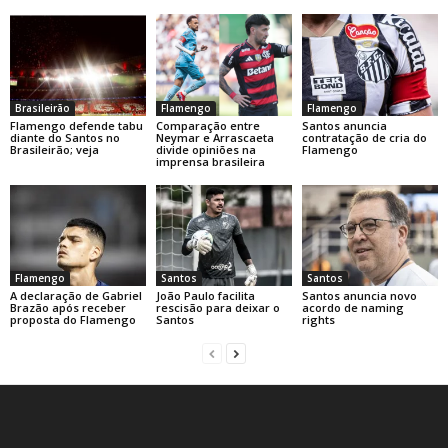
Brasileirão
Flamengo
Flamengo
Flamengo defende tabu
Comparação entre
Santos anuncia
diante do Santos no
Neymar e Arrascaeta
contratação de cria do
Brasileirão; veja
divide opiniões na
Flamengo
imprensa brasileira
Flamengo
Santos
Santos
A declaração de Gabriel
João Paulo facilita
Santos anuncia novo
Brazão após receber
rescisão para deixar o
acordo de naming
proposta do Flamengo
Santos
rights