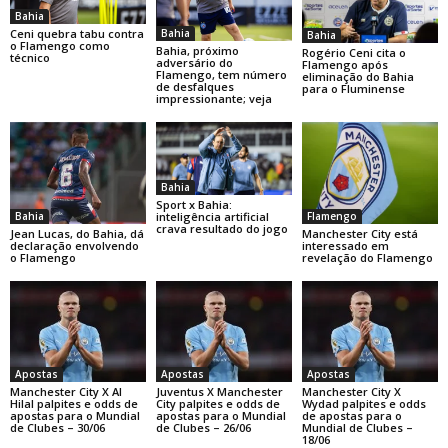
Bahia
Bahia
Ceni quebra tabu contra
Bahia
o Flamengo como
Bahia, próximo
Rogério Ceni cita o
técnico
adversário do
Flamengo após
Flamengo, tem número
eliminação do Bahia
de desfalques
para o Fluminense
impressionante; veja
Bahia
Sport x Bahia:
Bahia
Flamengo
inteligência artificial
crava resultado do jogo
Jean Lucas, do Bahia, dá
Manchester City está
declaração envolvendo
interessado em
o Flamengo
revelação do Flamengo
Apostas
Apostas
Apostas
Manchester City X Al
Juventus X Manchester
Manchester City X
Hilal palpites e odds de
City palpites e odds de
Wydad palpites e odds
apostas para o Mundial
apostas para o Mundial
de apostas para o
de Clubes – 30/06
de Clubes – 26/06
Mundial de Clubes –
18/06