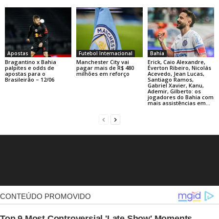
Apostas
Futebol Internacional
Bahia
Bragantino x Bahia
Manchester City vai
Erick, Caio Alexandre,
palpites e odds de
pagar mais de R$ 480
Éverton Ribeiro, Nicolás
apostas para o
milhões em reforço
Acevedo, Jean Lucas,
Brasileirão – 12/06
Santiago Ramos,
Gabriel Xavier, Kanu,
Ademir, Gilberto: os
jogadores do Bahia com
mais assistências em...