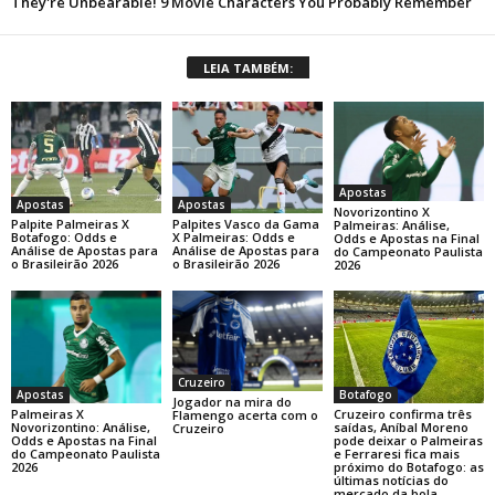
LEIA TAMBÉM:
Apostas
Apostas
Apostas
Novorizontino X
Palpite Palmeiras X
Palpites Vasco da Gama
Palmeiras: Análise,
Botafogo: Odds e
X Palmeiras: Odds e
Odds e Apostas na Final
Análise de Apostas para
Análise de Apostas para
do Campeonato Paulista
o Brasileirão 2026
o Brasileirão 2026
2026
Cruzeiro
Botafogo
Apostas
Jogador na mira do
Cruzeiro confirma três
Palmeiras X
Flamengo acerta com o
saídas, Aníbal Moreno
Novorizontino: Análise,
Cruzeiro
pode deixar o Palmeiras
Odds e Apostas na Final
e Ferraresi fica mais
do Campeonato Paulista
próximo do Botafogo: as
2026
últimas notícias do
mercado da bola