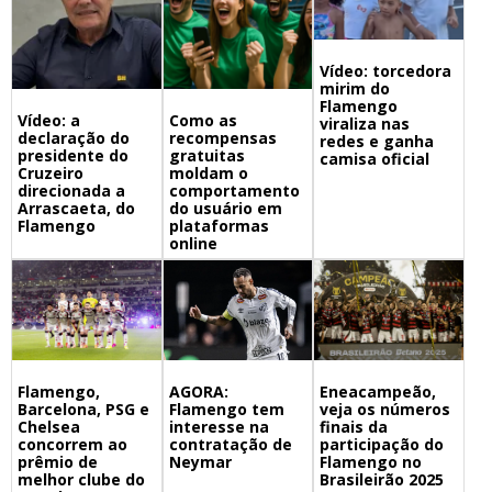
Vídeo: torcedora
mirim do
Flamengo
Vídeo: a
Como as
viraliza nas
declaração do
recompensas
redes e ganha
presidente do
gratuitas
camisa oficial
Cruzeiro
moldam o
direcionada a
comportamento
Arrascaeta, do
do usuário em
Flamengo
plataformas
online
Flamengo,
Eneacampeão,
AGORA:
Barcelona, PSG e
veja os números
Flamengo tem
Chelsea
finais da
interesse na
concorrem ao
participação do
contratação de
prêmio de
Flamengo no
Neymar
melhor clube do
Brasileirão 2025