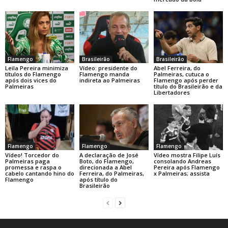
Flamengo
Brasileirão
Brasileirão
Leila Pereira minimiza
Vídeo: presidente do
Abel Ferreira, do
títulos do Flamengo
Flamengo manda
Palmeiras, cutuca o
após dois vices do
indireta ao Palmeiras
Flamengo após perder
Palmeiras
título do Brasileirão e da
Libertadores
Flamengo
Flamengo
Flamengo
A declaração de José
Vídeo! Torcedor do
Vídeo mostra Filipe Luís
Boto, do Flamengo,
Palmeiras paga
consolando Andreas
direcionada a Abel
promessa e raspa o
Pereira após Flamengo
Ferreira, do Palmeiras,
cabelo cantando hino do
x Palmeiras; assista
após título do
Flamengo
Brasileirão