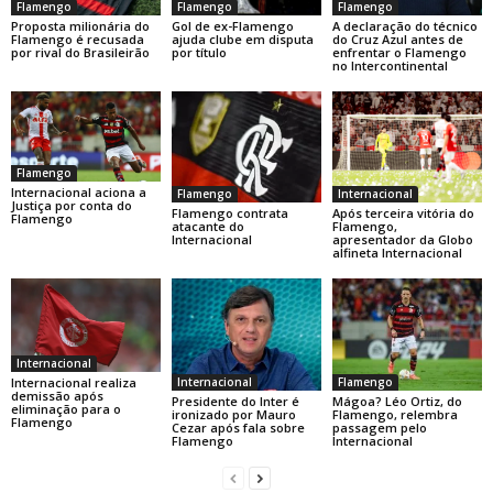
Flamengo
Flamengo
Flamengo
Gol de ex-Flamengo
A declaração do técnico
Proposta milionária do
ajuda clube em disputa
do Cruz Azul antes de
Flamengo é recusada
por título
enfrentar o Flamengo
por rival do Brasileirão
no Intercontinental
Flamengo
Internacional aciona a
Flamengo
Internacional
Justiça por conta do
Flamengo contrata
Após terceira vitória do
Flamengo
atacante do
Flamengo,
Internacional
apresentador da Globo
alfineta Internacional
Internacional
Internacional
Flamengo
Internacional realiza
demissão após
Presidente do Inter é
Mágoa? Léo Ortiz, do
eliminação para o
ironizado por Mauro
Flamengo, relembra
Flamengo
Cezar após fala sobre
passagem pelo
Flamengo
Internacional