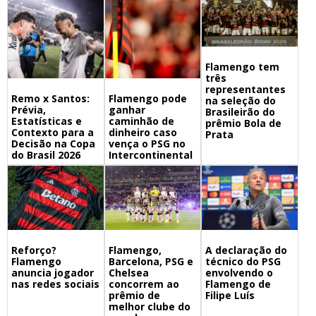
Flamengo tem
três
representantes
Remo x Santos:
Flamengo pode
na seleção do
Prévia,
ganhar
Brasileirão do
Estatísticas e
caminhão de
prêmio Bola de
Contexto para a
dinheiro caso
Prata
Decisão na Copa
vença o PSG no
do Brasil 2026
Intercontinental
Flamengo,
A declaração do
Reforço?
Barcelona, PSG e
técnico do PSG
Flamengo
Chelsea
envolvendo o
anuncia jogador
concorrem ao
Flamengo de
nas redes sociais
prêmio de
Filipe Luís
melhor clube do