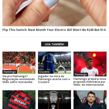
LEIA TAMBÉM:
Flamengo
Cruzeiro
Flamengo
Vai pro Flamengo?
Jogador na mira do
Flamengo prepara nova
Negociação envolvendo
Flamengo acerta com o
proposta milionária por
Vitão sofre reviravolta
Cruzeiro
Vitão, do Internacional