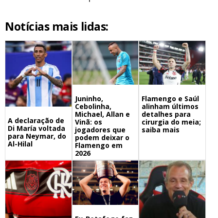
Notícias mais lidas:
Juninho,
Flamengo e Saúl
Cebolinha,
alinham últimos
Michael, Allan e
detalhes para
A declaração de
Vinã: os
cirurgia do meia;
Di María voltada
jogadores que
saiba mais
para Neymar, do
podem deixar o
Al-Hilal
Flamengo em
2026