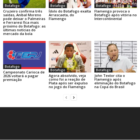
Botafogo
Botafogo
Botafogo
Cruzeiro confirma três
Ídolo do Botafogo exalta
Flamengo provoca o
saídas, Aníbal Moreno
Arrascaeta, do
Botafogo após vitória no
pode deixar o Palmeiras
Flamengo
Intercontinental
e Ferraresi fica mais
próximo do Botafogo: as
últimas notícias do
mercado da bola
Botafogo
Botafogo
Botafogo
Campeonato Carioca de
Agora absolvido, veja
John Textor cita o
2026 voltará a pagar
como foi a reação de
Flamengo após
premiação
Plata após ser expulso
eliminação do Botafogo
no jogo do Flamengo
na Copa do Brasil