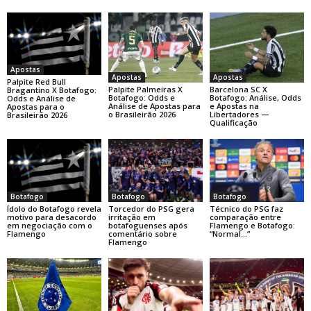
Apostas
Apostas
Apostas
Palpite Red Bull
Palpite Palmeiras X
Barcelona SC X
Bragantino X Botafogo:
Botafogo: Odds e
Botafogo: Análise, Odds
Odds e Análise de
Análise de Apostas para
e Apostas na
Apostas para o
o Brasileirão 2026
Libertadores —
Brasileirão 2026
Qualificação
Botafogo
Botafogo
Botafogo
Ídolo do Botafogo revela
Torcedor do PSG gera
Técnico do PSG faz
motivo para desacordo
irritação em
comparação entre
em negociação com o
botafoguenses após
Flamengo e Botafogo:
Flamengo
comentário sobre
“Normal…”
Flamengo