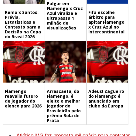
Pulgar em
Flamengo x Cruz
Remo x Santos:
Fifa escolhe
Azul viraliza e
Prévia,
árbitro para
ultrapassa 1
Estatísticas e
apitar Flamengo
milhão de
Contexto para a
x Cruz Azul no
visualizações
Decisão na Copa
Intercontinental
do Brasil 2026
Flamengo
Arrascaeta, do
Adeus! Zagueiro
reavalia futuro
Flamengo, é
do Flamengo é
de jogador do
eleito o melhor
anunciado em
elenco para 2026
jogador do
clube da Europa
Brasileirão pelo
prêmio Bola de
Prata
Atlético-MG faz proposta milionária para contratar