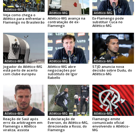
Atlético-MG
Atlético-MG
Atlético-MG
Veja como chega o
Atlético-MG avança na
Ex-Flamengo pode
Atlético para enfrentar o
contratação de ex-
substituir Cuca no
Flamengo no Brasileirão
Flamengo
Atlético-MG
Atlético-MG
Atlético-MG
Atlético-MG
Jogador do Atlético-MG
Atlético-MG abre
STJD anuncia nova
está perto de acerto
negociações por
decisão sobre Dudu, do
com clube europeu
substituto de Igor
Atlético-MG
Rabello
Atlético-MG
Atlético-MG
Atlético-MG
Reação de Saúl após
A declaração de
Flamengo emite
erro da arbitragem em
Everson, do Atlético-MG,
comunicado oficial
Flamengo x Atlético
direcionada a Rossi, do
envolvendo o Atlético-
viraliza; assista
Flamengo
MG