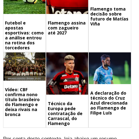
Flamengo toma
decisão sobre
futuro de Matías
Futebol e
Flamengo assina
Viña
apostas
com zagueiro
esportivas: como
até 2027
a análise entrou
na rotina dos
torcedores
Vídeo: CBF
A declaração do
confirma nono
técnico do Cruz
título brasileiro
Azul direcionada
Técnico da
do Flamengo e
ao Flamengo de
Europa pede
deixa rivais na
Filipe Luís
contratação de
bronca
Carrascal, do
Flamengo
Por conta deste contexto, leia abaixo um resumo