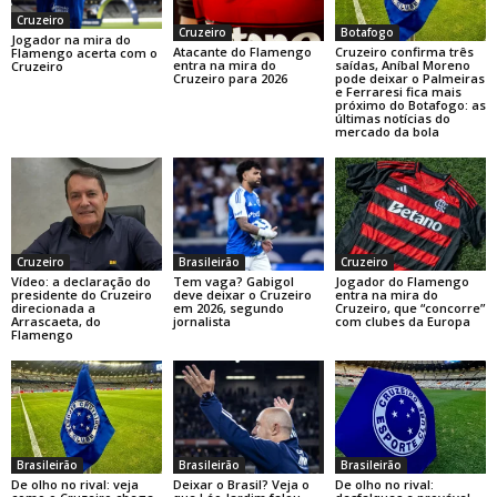
Cruzeiro
Cruzeiro
Botafogo
Jogador na mira do
Atacante do Flamengo
Cruzeiro confirma três
Flamengo acerta com o
entra na mira do
saídas, Aníbal Moreno
Cruzeiro
Cruzeiro para 2026
pode deixar o Palmeiras
e Ferraresi fica mais
próximo do Botafogo: as
últimas notícias do
mercado da bola
Cruzeiro
Brasileirão
Cruzeiro
Vídeo: a declaração do
Tem vaga? Gabigol
Jogador do Flamengo
presidente do Cruzeiro
deve deixar o Cruzeiro
entra na mira do
direcionada a
em 2026, segundo
Cruzeiro, que “concorre”
Arrascaeta, do
jornalista
com clubes da Europa
Flamengo
Brasileirão
Brasileirão
Brasileirão
De olho no rival: veja
Deixar o Brasil? Veja o
De olho no rival: