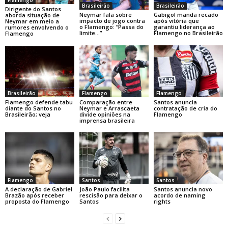
Flamengo
Brasileirão
Brasileirão
Dirigente do Santos
Neymar fala sobre
Gabigol manda recado
aborda situação de
impacto de jogo contra
após vitória que
Neymar em meio a
o Flamengo: “Passa do
garantiu liderança ao
rumores envolvendo o
limite…”
Flamengo no Brasileirão
Flamengo
Brasileirão
Flamengo
Flamengo
Flamengo defende tabu
Comparação entre
Santos anuncia
diante do Santos no
Neymar e Arrascaeta
contratação de cria do
Brasileirão; veja
divide opiniões na
Flamengo
imprensa brasileira
Flamengo
Santos
Santos
A declaração de Gabriel
João Paulo facilita
Santos anuncia novo
Brazão após receber
rescisão para deixar o
acordo de naming
proposta do Flamengo
Santos
rights