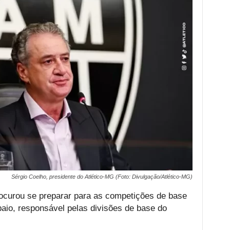
Sérgio Coelho, presidente do Atlético-MG (Foto: Divulgação/Atlético-MG)
rocurou se preparar para as competições de base
aio, responsável pelas divisões de base do