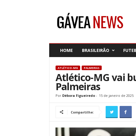
G
á
v
e
a
N
e
HOME
BRASILEIRÃO
FUTE
w
s
ATLÉTICO-MG
PALMEIRAS
Atlético-MG vai b
Palmeiras
Por
Débora Figueiredo
-
15 de janeiro de 2025
Compartilhe: