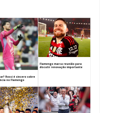
Flamengo marca reunião para
discutir renovação importante
ar? Rossi é sincero sobre
cia no Flamengo