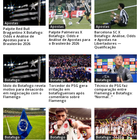
Apostas
Apostas
Apostas
Palpite Red Bull
Palpite Palmeiras X
Barcelona SC X
Bragantino X Botafogo:
Botafogo: Odds e
Botafogo: Análise, Odds
Odds e Análise de
Análise de Apostas para
e Apostas na
Apostas para o
o Brasileirão 2026
Libertadores —
Brasileirão 2026
Qualificação
Botafogo
Botafogo
Botafogo
Ídolo do Botafogo revela
Torcedor do PSG gera
Técnico do PSG faz
motivo para desacordo
irritação em
comparação entre
em negociação com o
botafoguenses após
Flamengo e Botafogo:
Flamengo
comentário sobre
“Normal…”
Flamengo
Botafogo
Botafogo
Botafogo