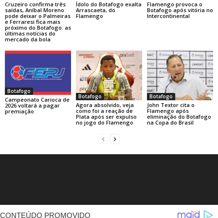
Cruzeiro confirma três
Ídolo do Botafogo exalta
Flamengo provoca o
saídas, Aníbal Moreno
Arrascaeta, do
Botafogo após vitória no
pode deixar o Palmeiras
Flamengo
Intercontinental
e Ferraresi fica mais
próximo do Botafogo: as
últimas notícias do
mercado da bola
Botafogo
Botafogo
Botafogo
Campeonato Carioca de
Agora absolvido, veja
John Textor cita o
2026 voltará a pagar
como foi a reação de
Flamengo após
premiação
Plata após ser expulso
eliminação do Botafogo
no jogo do Flamengo
na Copa do Brasil