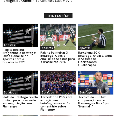
LEIA TAMBÉM:
Apostas
Apostas
Apostas
Palpite Red Bull
Palpite Palmeiras X
Barcelona SC X
Bragantino X Botafogo:
Botafogo: Odds e
Botafogo: Análise, Odds
Odds e Análise de
Análise de Apostas para
e Apostas na
Apostas para o
o Brasileirão 2026
Libertadores —
Brasileirão 2026
Qualificação
Botafogo
Botafogo
Botafogo
Ídolo do Botafogo revela
Torcedor do PSG gera
Técnico do PSG faz
motivo para desacordo
irritação em
comparação entre
em negociação com o
botafoguenses após
Flamengo e Botafogo:
Flamengo
comentário sobre
“Normal…”
Flamengo