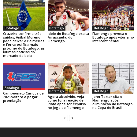
Botafogo
Botafogo
Botafogo
Cruzeiro confirma três
Ídolo do Botafogo exalta
Flamengo provoca o
saídas, Aníbal Moreno
Arrascaeta, do
Botafogo após vitória no
pode deixar o Palmeiras
Flamengo
Intercontinental
e Ferraresi fica mais
próximo do Botafogo: as
últimas notícias do
mercado da bola
Botafogo
Botafogo
Botafogo
Campeonato Carioca de
Agora absolvido, veja
John Textor cita o
2026 voltará a pagar
como foi a reação de
Flamengo após
premiação
Plata após ser expulso
eliminação do Botafogo
no jogo do Flamengo
na Copa do Brasil