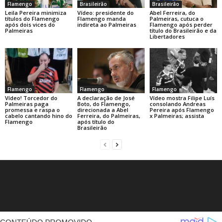
Flamengo
Brasileirão
Brasileirão
Leila Pereira minimiza
Vídeo: presidente do
Abel Ferreira, do
títulos do Flamengo
Flamengo manda
Palmeiras, cutuca o
após dois vices do
indireta ao Palmeiras
Flamengo após perder
Palmeiras
título do Brasileirão e da
Libertadores
Flamengo
Flamengo
Flamengo
A declaração de José
Vídeo! Torcedor do
Vídeo mostra Filipe Luís
Boto, do Flamengo,
Palmeiras paga
consolando Andreas
direcionada a Abel
promessa e raspa o
Pereira após Flamengo
Ferreira, do Palmeiras,
cabelo cantando hino do
x Palmeiras; assista
após título do
Flamengo
Brasileirão