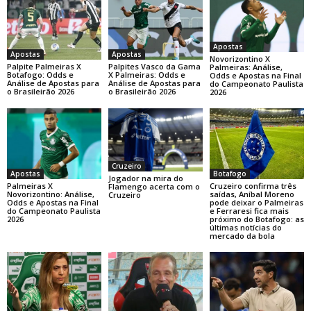
Apostas
Apostas
Apostas
Novorizontino X
Palpite Palmeiras X
Palpites Vasco da Gama
Palmeiras: Análise,
Botafogo: Odds e
X Palmeiras: Odds e
Odds e Apostas na Final
Análise de Apostas para
Análise de Apostas para
do Campeonato Paulista
o Brasileirão 2026
o Brasileirão 2026
2026
Cruzeiro
Botafogo
Apostas
Jogador na mira do
Cruzeiro confirma três
Palmeiras X
Flamengo acerta com o
saídas, Aníbal Moreno
Novorizontino: Análise,
Cruzeiro
pode deixar o Palmeiras
Odds e Apostas na Final
e Ferraresi fica mais
do Campeonato Paulista
próximo do Botafogo: as
2026
últimas notícias do
mercado da bola