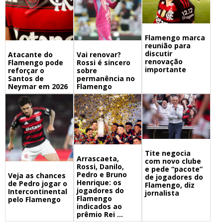
Flamengo marca
reunião para
discutir
Atacante do
Vai renovar?
renovação
Flamengo pode
Rossi é sincero
importante
reforçar o
sobre
Santos de
permanência no
Neymar em 2026
Flamengo
Tite negocia
Arrascaeta,
com novo clube
Rossi, Danilo,
e pede “pacote”
Pedro e Bruno
Veja as chances
de jogadores do
Henrique: os
de Pedro jogar o
Flamengo, diz
jogadores do
Intercontinental
jornalista
Flamengo
pelo Flamengo
indicados ao
prêmio Rei ...