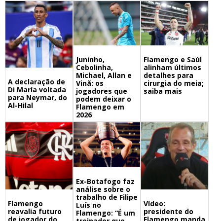
Juninho,
Flamengo e Saúl
Cebolinha,
alinham últimos
Michael, Allan e
detalhes para
A declaração de
Vinã: os
cirurgia do meia;
Di María voltada
jogadores que
saiba mais
para Neymar, do
podem deixar o
Al-Hilal
Flamengo em
2026
Ex-Botafogo faz
análise sobre o
trabalho de Filipe
Flamengo
Vídeo:
Luís no
reavalia futuro
presidente do
Flamengo: “É um
de jogador do
Flamengo manda
treinador que