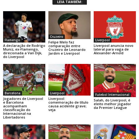
LEIA TAMBÉM:
Cruzeiro
Flamengo
Liverpool
Felipe Melo faz
A declaração de Rodrigo
Liverpool anuncia novo
comparação entre
Muniz, ex-Flamengo,
lateral para vaga de
Cruzeiro de Leonardo
direcionada a Van Dijk,
Alexander-Arnold
Jardim e Liverpool
do Liverpool
Barcelona
Liverpool
Futebol Internacional
Jogadores de Liverpool
Liverpool:
Salah, do Liverpool, é
e Barcelona
comemoração de título
eleito melhor jogador
acompanham
causa acidente grave;
da Premier League
classificação do
veja
Internacional na
Libertadores