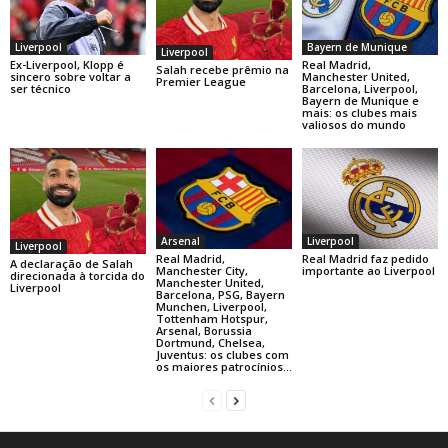
Liverpool
Bayern de Munique
Liverpool
Ex-Liverpool, Klopp é
Real Madrid,
Salah recebe prêmio na
sincero sobre voltar a
Manchester United,
Premier League
ser técnico
Barcelona, Liverpool,
Bayern de Munique e
mais: os clubes mais
valiosos do mundo
Arsenal
Liverpool
Liverpool
Real Madrid,
Real Madrid faz pedido
A declaração de Salah
Manchester City,
importante ao Liverpool
direcionada à torcida do
Manchester United,
Liverpool
Barcelona, PSG, Bayern
Munchen, Liverpool,
Tottenham Hotspur,
Arsenal, Borussia
Dortmund, Chelsea,
Juventus: os clubes com
os maiores patrocínios...