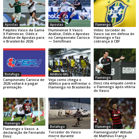
Apostas
Apostas
Flamengo
Palpites Vasco da Gama
Fluminense X Vasco:
Vídeo: torcedor do
X Palmeiras: Odds e
Análise, Odds e Apostas
Vasco sai em defesa do
Análise de Apostas para
no Campeonato Carioca
Flamengo e faz
o Brasileirão 2026
— Semifinais
cobrança à CBF
Botafogo
Atlético-MG
Flamengo
Campeonato Carioca de
Veja como chega o
Diniz cita empate contra
2026 voltará a pagar
Atlético para enfrentar o
o Flamengo após vitória
premiação
Flamengo no Brasileirão
do Vasco
Flamengo
Botafogo
Flamengo
Flamengo x Vasco: a
Torcedor do Vasco
Flamenguista? Atitude
declaração de Fernando
morre durante
de Matheus França
Diniz