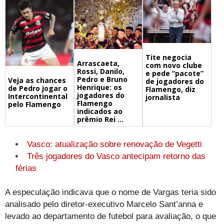
Tite negocia
Arrascaeta,
com novo clube
Rossi, Danilo,
e pede “pacote”
Pedro e Bruno
Veja as chances
de jogadores do
Henrique: os
de Pedro jogar o
Flamengo, diz
jogadores do
Intercontinental
jornalista
Flamengo
pelo Flamengo
indicados ao
prêmio Rei ...
Vasco: atualização sobre renovação de Vegetti
Três jogadores do Vasco antecipam retorno das
férias
A especulação indicava que o nome de Vargas teria sido
analisado pelo diretor-executivo Marcelo Sant’anna e
levado ao departamento de futebol para avaliação, o que