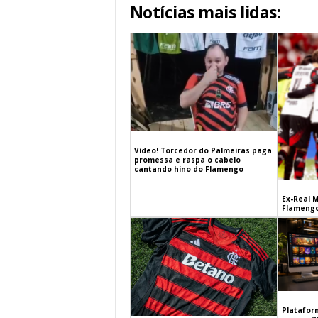
Notícias mais lidas:
Vídeo! Torcedor do Palmeiras paga
promessa e raspa o cabelo
cantando hino do Flamengo
Ex-Real M
Flamengo
Platafor