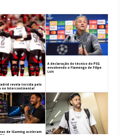
A declaração do técnico do PSG
envolvendo o Flamengo de Filipe
Luís
adrid revela torcida pelo
 no Intercontinental
mas de iGaming aceleram