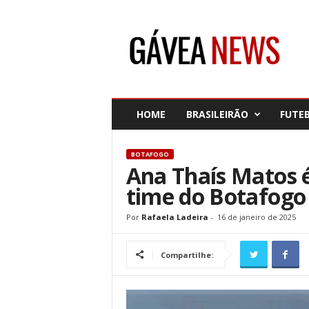
G
á
v
e
a
N
e
HOME
BRASILEIRÃO
FUTE
w
s
BOTAFOGO
Ana Thaís Matos é
time do Botafogo
Por
Rafaela Ladeira
-
16 de janeiro de 2025
Compartilhe: