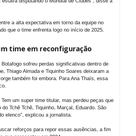
 estava disputando o Mundial de Clubes”, disse a
entre a alta expectativa em torno da equipe no
do que o time enfrenta logo no início de 2025.
 um time em reconfiguração
otafogo sofreu perdas significativas dentro de
e, Thiago Almada e Tiquinho Soares deixaram a
 Jorge também foi embora. Para Ana Thaís, essa
nco.
 Tem um super time titular, mas perdeu peças que
 do Tchê Tchê, Tiquinho, Marçal, Eduardo. São
 elenco”, explicou a jornalista.
scar reforços para repor essas ausências, a fim