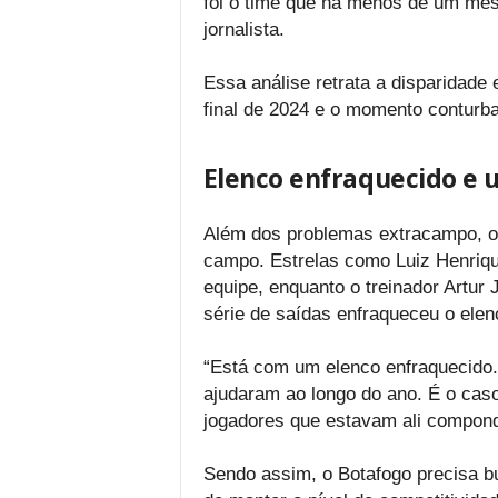
foi o time que há menos de um mês
jornalista.
Essa análise retrata a disparidade 
final de 2024 e o momento conturba
Elenco enfraquecido e
Além dos problemas extracampo, o B
campo. Estrelas como Luiz Henriqu
equipe, enquanto o treinador Artur
série de saídas enfraqueceu o ele
“Está com um elenco enfraquecido.
ajudaram ao longo do ano. É o caso
jogadores que estavam ali compondo
Sendo assim, o Botafogo precisa bu