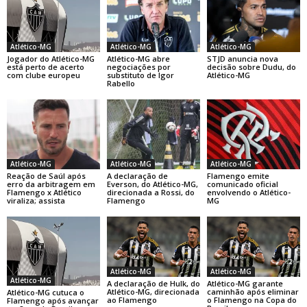
Atlético-MG
Atlético-MG
Atlético-MG
Jogador do Atlético-MG
Atlético-MG abre
STJD anuncia nova
está perto de acerto
negociações por
decisão sobre Dudu, do
com clube europeu
substituto de Igor
Atlético-MG
Rabello
Atlético-MG
Atlético-MG
Atlético-MG
Reação de Saúl após
A declaração de
Flamengo emite
erro da arbitragem em
Everson, do Atlético-MG,
comunicado oficial
Flamengo x Atlético
direcionada a Rossi, do
envolvendo o Atlético-
viraliza; assista
Flamengo
MG
Atlético-MG
Atlético-MG
Atlético-MG
A declaração de Hulk, do
Atlético-MG garante
Atlético-MG, direcionada
caminhão após eliminar
Atlético-MG cutuca o
ao Flamengo
o Flamengo na Copa do
Flamengo após avançar