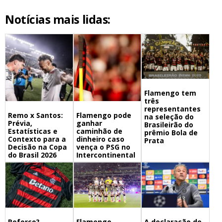
Notícias mais lidas:
Flamengo tem
três
representantes
Remo x Santos:
Flamengo pode
na seleção do
Prévia,
ganhar
Brasileirão do
Estatísticas e
caminhão de
prêmio Bola de
Contexto para a
dinheiro caso
Prata
Decisão na Copa
vença o PSG no
do Brasil 2026
Intercontinental
Flamengo,
A declaração do
Reforço?