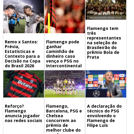
Flamengo tem
três
representantes
Remo x Santos:
Flamengo pode
na seleção do
Prévia,
ganhar
Brasileirão do
Estatísticas e
caminhão de
prêmio Bola de
Contexto para a
dinheiro caso
Prata
Decisão na Copa
vença o PSG no
do Brasil 2026
Intercontinental
Flamengo,
A declaração do
Reforço?
Barcelona, PSG e
técnico do PSG
Flamengo
Chelsea
envolvendo o
anuncia jogador
concorrem ao
Flamengo de
nas redes sociais
prêmio de
Filipe Luís
melhor clube do