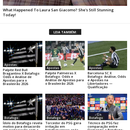
LEIA TAMBÉM:
Apostas
Apostas
Apostas
Palpite Red Bull
Palpite Palmeiras X
Barcelona SC X
Bragantino X Botafogo:
Botafogo: Odds e
Botafogo: Análise, Odds
Odds e Análise de
Análise de Apostas para
e Apostas na
Apostas para o
o Brasileirão 2026
Libertadores —
Brasileirão 2026
Qualificação
Botafogo
Botafogo
Botafogo
Ídolo do Botafogo revela
Torcedor do PSG gera
Técnico do PSG faz
motivo para desacordo
irritação em
comparação entre
em negociação com o
botafoguenses após
Flamengo e Botafogo: