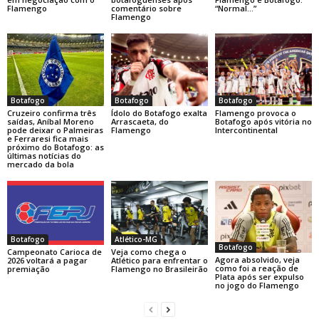
Flamengo
comentário sobre
“Normal…”
Flamengo
Botafogo
Botafogo
Botafogo
Cruzeiro confirma três
Ídolo do Botafogo exalta
Flamengo provoca o
saídas, Aníbal Moreno
Arrascaeta, do
Botafogo após vitória no
pode deixar o Palmeiras
Flamengo
Intercontinental
e Ferraresi fica mais
próximo do Botafogo: as
últimas notícias do
mercado da bola
Botafogo
Atlético-MG
Botafogo
Campeonato Carioca de
Veja como chega o
Agora absolvido, veja
2026 voltará a pagar
Atlético para enfrentar o
como foi a reação de
premiação
Flamengo no Brasileirão
Plata após ser expulso
no jogo do Flamengo