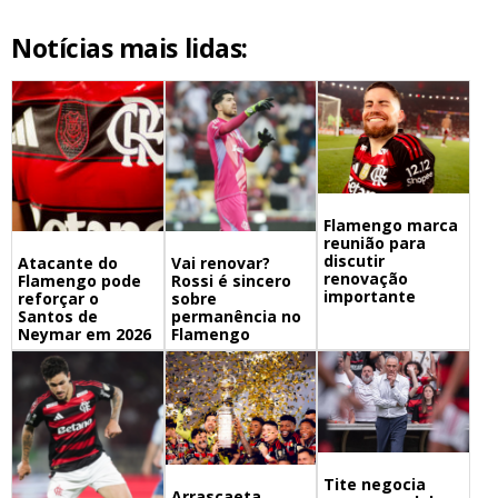
Notícias mais lidas:
Flamengo marca
reunião para
discutir
Atacante do
Vai renovar?
renovação
Flamengo pode
Rossi é sincero
importante
reforçar o
sobre
Santos de
permanência no
Neymar em 2026
Flamengo
Tite negocia
Arrascaeta,