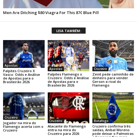
LEIA TAMBÉM:
Apostas
Apostas
Cruzeiro
Palpites Cruzeiro X
Palpites Flamengo x
Zenit pede caminhão de
Vasco: Odds e Análise
Cruzeiro: Odds e Análise
dinheiro para vender
de Apostas para o
de Apostas para o
Gerson a rival do
Brasileirão 2026
Brasileirão 2026
Flamengo
Cruzeiro
Cruzeiro
Botafogo
Jogador na mira do
Atacante do Flamengo
Cruzeiro confirma três
Flamengo acerta com o
entra na mira do
saídas, Aníbal Moreno
Cruzeiro
Cruzeiro para 2026
pode deixar o Palmeiras