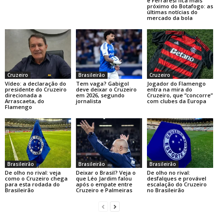
e Ferraresi fica mais
próximo do Botafogo: as
últimas notícias do
mercado da bola
Cruzeiro
Brasileirão
Cruzeiro
Vídeo: a declaração do
Tem vaga? Gabigol
Jogador do Flamengo
presidente do Cruzeiro
deve deixar o Cruzeiro
entra na mira do
direcionada a
em 2026, segundo
Cruzeiro, que “concorre”
Arrascaeta, do
jornalista
com clubes da Europa
Flamengo
Brasileirão
Brasileirão
Brasileirão
De olho no rival: veja
Deixar o Brasil? Veja o
De olho no rival:
como o Cruzeiro chega
que Léo Jardim falou
desfalques e provável
para esta rodada do
após o empate entre
escalação do Cruzeiro
Brasileirão
Cruzeiro e Palmeiras
no Brasileirão