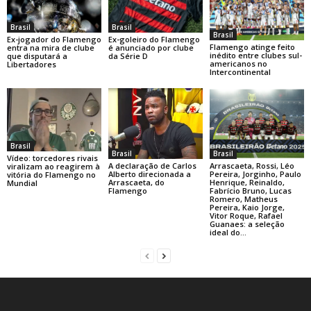
Brasil
Brasil
Brasil
Ex-jogador do Flamengo
Ex-goleiro do Flamengo
Flamengo atinge feito
entra na mira de clube
é anunciado por clube
inédito entre clubes sul-
que disputará a
da Série D
americanos no
Libertadores
Intercontinental
Brasil
Brasil
Brasil
Vídeo: torcedores rivais
A declaração de Carlos
Arrascaeta, Rossi, Léo
viralizam ao reagirem à
Alberto direcionada a
Pereira, Jorginho, Paulo
vitória do Flamengo no
Arrascaeta, do
Henrique, Reinaldo,
Mundial
Flamengo
Fabrício Bruno, Lucas
Romero, Matheus
Pereira, Kaio Jorge,
Vitor Roque, Rafael
Guanaes: a seleção
ideal do...