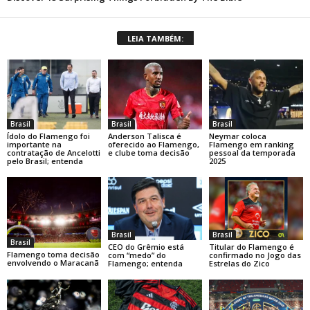
LEIA TAMBÉM:
Brasil
Brasil
Brasil
Ídolo do Flamengo foi
Anderson Talisca é
Neymar coloca
importante na
oferecido ao Flamengo,
Flamengo em ranking
contratação de Ancelotti
e clube toma decisão
pessoal da temporada
pelo Brasil; entenda
2025
Brasil
Brasil
Brasil
Titular do Flamengo é
CEO do Grêmio está
Flamengo toma decisão
confirmado no Jogo das
com “medo” do
envolvendo o Maracanã
Estrelas do Zico
Flamengo; entenda