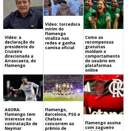
Vídeo: torcedora
mirim do
Flamengo
Vídeo: a
Como as
viraliza nas
declaração do
recompensas
redes e ganha
presidente do
gratuitas
camisa oficial
Cruzeiro
moldam o
direcionada a
comportamento
Arrascaeta, do
do usuário em
Flamengo
plataformas
online
Flamengo,
AGORA:
Barcelona, PSG e
Flamengo tem
Chelsea
interesse na
Flamengo assina
concorrem ao
contratação de
com zagueiro
prêmio de
Neymar