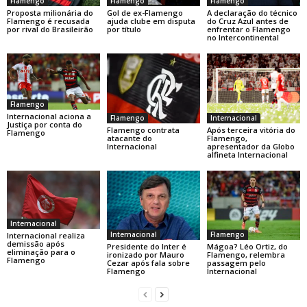
Flamengo
Flamengo
Flamengo
Gol de ex-Flamengo
A declaração do técnico
Proposta milionária do
ajuda clube em disputa
do Cruz Azul antes de
Flamengo é recusada
por título
enfrentar o Flamengo
por rival do Brasileirão
no Intercontinental
Flamengo
Internacional aciona a
Flamengo
Internacional
Justiça por conta do
Flamengo contrata
Após terceira vitória do
Flamengo
atacante do
Flamengo,
Internacional
apresentador da Globo
alfineta Internacional
Internacional
Internacional
Flamengo
Internacional realiza
demissão após
Presidente do Inter é
Mágoa? Léo Ortiz, do
eliminação para o
ironizado por Mauro
Flamengo, relembra
Flamengo
Cezar após fala sobre
passagem pelo
Flamengo
Internacional