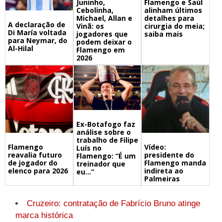
Juninho,
Flamengo e Saúl
Cebolinha,
alinham últimos
Michael, Allan e
detalhes para
A declaração de
Vinã: os
cirurgia do meia;
Di María voltada
jogadores que
saiba mais
para Neymar, do
podem deixar o
Al-Hilal
Flamengo em
2026
Ex-Botafogo faz
análise sobre o
trabalho de Filipe
Flamengo
Vídeo:
Luís no
reavalia futuro
presidente do
Flamengo: “É um
de jogador do
Flamengo manda
treinador que
elenco para 2026
indireta ao
eu…”
Palmeiras
Cruzeiro: contratação de Fabrício Bruno atinge
marca histórica