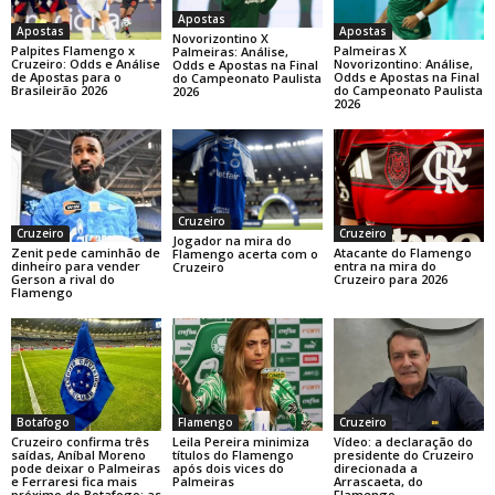
Apostas
Apostas
Apostas
Novorizontino X
Palpites Flamengo x
Palmeiras X
Palmeiras: Análise,
Cruzeiro: Odds e Análise
Novorizontino: Análise,
Odds e Apostas na Final
de Apostas para o
Odds e Apostas na Final
do Campeonato Paulista
Brasileirão 2026
do Campeonato Paulista
2026
2026
Cruzeiro
Cruzeiro
Cruzeiro
Jogador na mira do
Zenit pede caminhão de
Atacante do Flamengo
Flamengo acerta com o
dinheiro para vender
entra na mira do
Cruzeiro
Gerson a rival do
Cruzeiro para 2026
Flamengo
Botafogo
Flamengo
Cruzeiro
Cruzeiro confirma três
Leila Pereira minimiza
Vídeo: a declaração do
saídas, Aníbal Moreno
títulos do Flamengo
presidente do Cruzeiro
pode deixar o Palmeiras
após dois vices do
direcionada a
e Ferraresi fica mais
Palmeiras
Arrascaeta, do
próximo do Botafogo: as
Flamengo