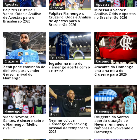
Apostas
Apostas
Apostas
Palpites Cruzeiro X
Mirassol X Santos:
Palpites Flamengo x
Vasco: Odds e Análise
Análise, Odds e Apostas
Cruzeiro: Odds e Análise
de Apostas para o
no Brasileirão 2026
de Apostas para o
Brasileirão 2026
Brasileirão 2026
Cruzeiro
Cruzeiro
Cruzeiro
Jogador na mira do
Zenit pede caminhão de
Atacante do Flamengo
Flamengo acerta com o
dinheiro para vender
entra na mira do
Cruzeiro
Gerson a rival do
Cruzeiro para 2026
Flamengo
Flamengo
Flamengo
Brasil
Dirigente do Santos
Vídeo: Neymar, do
Neymar coloca
aborda situação de
Santos, é sincero sobre
Flamengo em ranking
Neymar em meio a
o Flamengo: “Melhor
pessoal da temporada
rumores envolvendo o
rival…”
2025
Flamengo