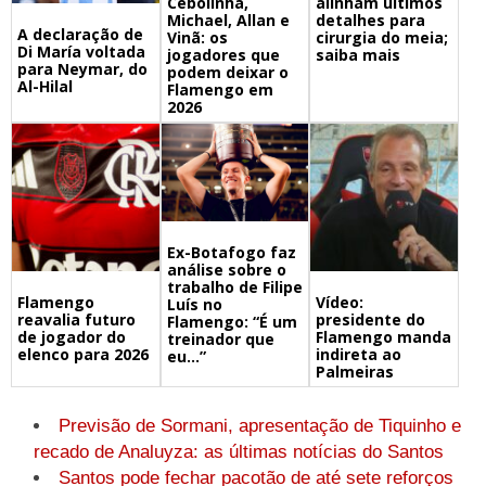
Cebolinha,
alinham últimos
Michael, Allan e
detalhes para
A declaração de
Vinã: os
cirurgia do meia;
Di María voltada
jogadores que
saiba mais
para Neymar, do
podem deixar o
Al-Hilal
Flamengo em
2026
Ex-Botafogo faz
análise sobre o
trabalho de Filipe
Flamengo
Vídeo:
Luís no
reavalia futuro
presidente do
Flamengo: “É um
de jogador do
Flamengo manda
treinador que
elenco para 2026
indireta ao
eu…”
Palmeiras
Previsão de Sormani, apresentação de Tiquinho e
recado de Analuyza: as últimas notícias do Santos
Santos pode fechar pacotão de até sete reforços