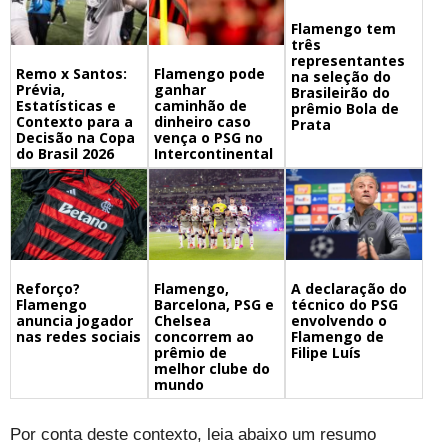
Flamengo tem
três
representantes
Remo x Santos:
Flamengo pode
na seleção do
Prévia,
ganhar
Brasileirão do
Estatísticas e
caminhão de
prêmio Bola de
Contexto para a
dinheiro caso
Prata
Decisão na Copa
vença o PSG no
do Brasil 2026
Intercontinental
Flamengo,
A declaração do
Reforço?
Barcelona, PSG e
técnico do PSG
Flamengo
Chelsea
envolvendo o
anuncia jogador
concorrem ao
Flamengo de
nas redes sociais
prêmio de
Filipe Luís
melhor clube do
mundo
Por conta deste contexto, leia abaixo um resumo