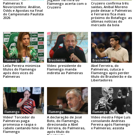
Cruzeiro confirma três
Palmeiras X
Flamengo acerta com o
saídas, Aníbal Moreno
Novorizontino: Análise,
Cruzeiro
pode deixar o Palmeiras
Odds e Apostas na Final
e Ferraresi fica mais
do Campeonato Paulista
próximo do Botafogo: as
2026
últimas notícias do
mercado da bola
Flamengo
Brasileirão
Brasileirão
Leila Pereira minimiza
Vídeo: presidente do
Abel Ferreira, do
títulos do Flamengo
Flamengo manda
Palmeiras, cutuca o
após dois vices do
indireta ao Palmeiras
Flamengo após perder
Palmeiras
título do Brasileirão e da
Libertadores
Flamengo
Flamengo
Flamengo
A declaração de José
Vídeo! Torcedor do
Vídeo mostra Filipe Luís
Boto, do Flamengo,
Palmeiras paga
consolando Andreas
direcionada a Abel
promessa e raspa o
Pereira após Flamengo
Ferreira, do Palmeiras,
cabelo cantando hino do
x Palmeiras; assista
após título do
Flamengo