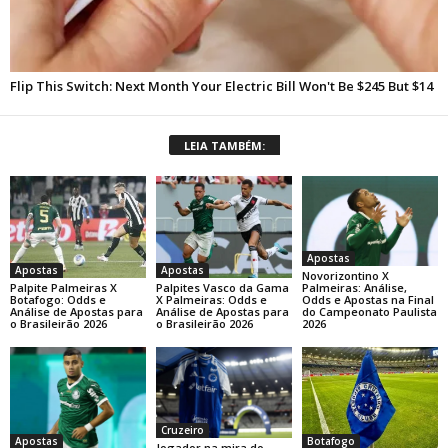
LEIA TAMBÉM:
Apostas
Apostas
Apostas
Novorizontino X
Palpite Palmeiras X
Palpites Vasco da Gama
Palmeiras: Análise,
Botafogo: Odds e
X Palmeiras: Odds e
Odds e Apostas na Final
Análise de Apostas para
Análise de Apostas para
do Campeonato Paulista
o Brasileirão 2026
o Brasileirão 2026
2026
Cruzeiro
Botafogo
Apostas
Jogador na mira do