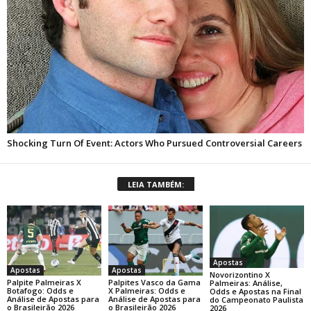
LEIA TAMBÉM:
Apostas
Apostas
Apostas
Novorizontino X
Palpite Palmeiras X
Palpites Vasco da Gama
Palmeiras: Análise,
Botafogo: Odds e
X Palmeiras: Odds e
Odds e Apostas na Final
Análise de Apostas para
Análise de Apostas para
do Campeonato Paulista
o Brasileirão 2026
o Brasileirão 2026
2026