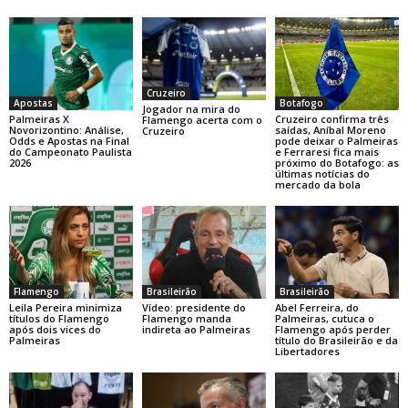
Cruzeiro
Botafogo
Apostas
Jogador na mira do
Cruzeiro confirma três
Palmeiras X
Flamengo acerta com o
saídas, Aníbal Moreno
Novorizontino: Análise,
Cruzeiro
pode deixar o Palmeiras
Odds e Apostas na Final
e Ferraresi fica mais
do Campeonato Paulista
próximo do Botafogo: as
2026
últimas notícias do
mercado da bola
Flamengo
Brasileirão
Brasileirão
Leila Pereira minimiza
Vídeo: presidente do
Abel Ferreira, do
títulos do Flamengo
Flamengo manda
Palmeiras, cutuca o
após dois vices do
indireta ao Palmeiras
Flamengo após perder
Palmeiras
título do Brasileirão e da
Libertadores