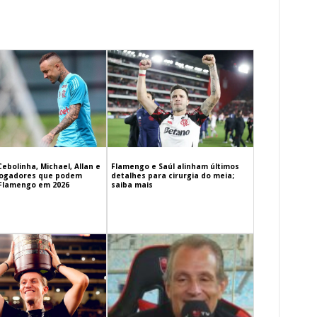
Cebolinha, Michael, Allan e
Flamengo e Saúl alinham últimos
 jogadores que podem
detalhes para cirurgia do meia;
 Flamengo em 2026
saiba mais