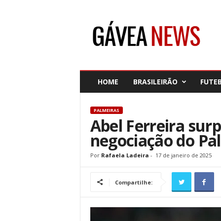
G
á
v
e
a
N
e
HOME
BRASILEIRÃO
FUTE
w
s
PALMEIRAS
Abel Ferreira sur
negociação do Pal
Por
Rafaela Ladeira
-
17 de janeiro de 2025
Compartilhe: