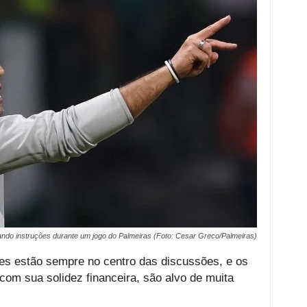
sando instruções durante um jogo do Palmeiras (Foto: Cesar Greco/Palmeiras)
es estão sempre no centro das discussões, e os
om sua solidez financeira, são alvo de muita