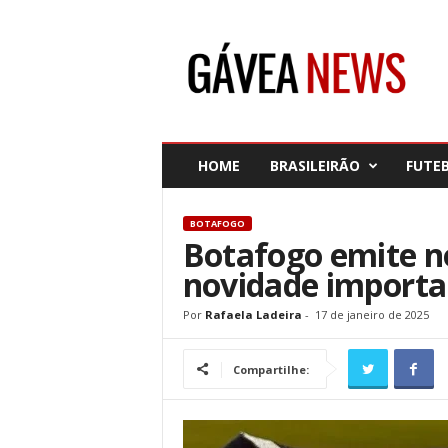
G
á
v
e
a
N
e
HOME
BRASILEIRÃO
FUTE
w
s
BOTAFOGO
Botafogo emite no
novidade importa
Por
Rafaela Ladeira
-
17 de janeiro de 2025
Compartilhe: