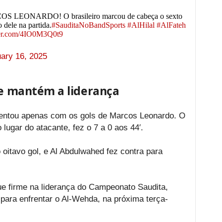
ONARDO! O brasileiro marcou de cabeça o sexto
o dele na partida.
#SauditaNoBandSports
#AlHilal
#AlFateh
ter.com/4IO0M3Q0t9
ary 16, 2025
 e mantém a liderança
tentou apenas com os gols de Marcos Leonardo. O
 lugar do atacante, fez o 7 a 0 aos 44′.
itavo gol, e Al Abdulwahed fez contra para
ue firme na liderança do Campeonato Saudita,
para enfrentar o Al-Wehda, na próxima terça-