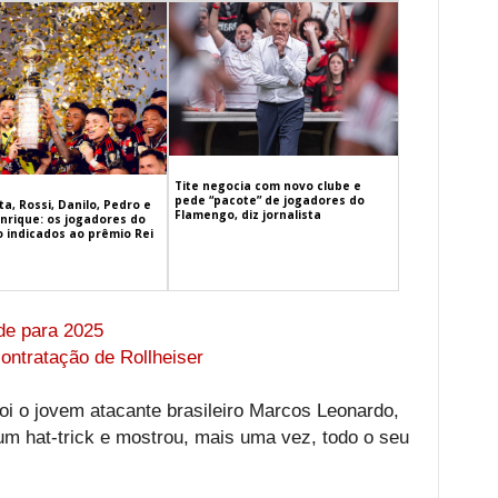
Tite negocia com novo clube e
pede “pacote” de jogadores do
a, Rossi, Danilo, Pedro e
Flamengo, diz jornalista
nrique: os jogadores do
 indicados ao prêmio Rei
de para 2025
ontratação de Rollheiser
oi o jovem atacante brasileiro Marcos Leonardo,
um hat-trick e mostrou, mais uma vez, todo o seu