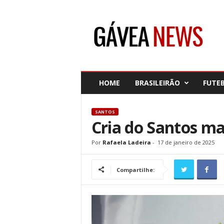
G
á
v
e
a
N
e
HOME
BRASILEIRÃO
FUTE
w
s
SANTOS
Cria do Santos ma
Por
Rafaela Ladeira
-
17 de janeiro de 2025
Compartilhe: