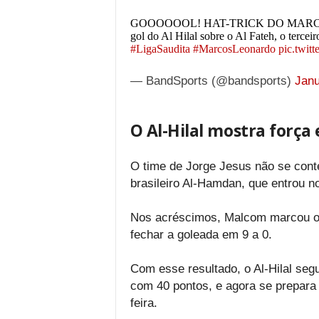
GOOOOOOL! HAT-TRICK DO MARCOS LE
gol do Al Hilal sobre o Al Fateh, o terceir
#LigaSaudita
#MarcosLeonardo
pic.twit
— BandSports (@bandsports)
Janu
O Al-Hilal mostra força
O time de Jorge Jesus não se con
brasileiro Al-Hamdan, que entrou no
Nos acréscimos, Malcom marcou o o
fechar a goleada em 9 a 0.
Com esse resultado, o Al-Hilal seg
com 40 pontos, e agora se prepara 
feira.