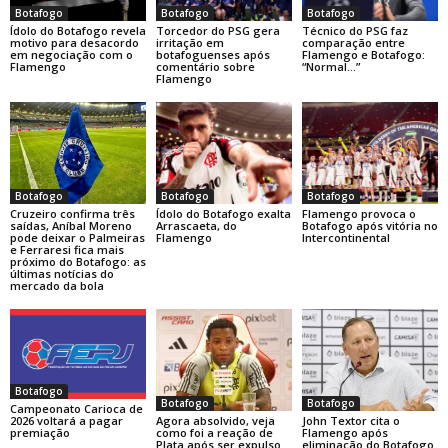
Botafogo
Botafogo
Botafogo
Ídolo do Botafogo revela
Torcedor do PSG gera
Técnico do PSG faz
motivo para desacordo
irritação em
comparação entre
em negociação com o
botafoguenses após
Flamengo e Botafogo:
Flamengo
comentário sobre
“Normal…”
Flamengo
Botafogo
Botafogo
Botafogo
Cruzeiro confirma três
Ídolo do Botafogo exalta
Flamengo provoca o
saídas, Aníbal Moreno
Arrascaeta, do
Botafogo após vitória no
pode deixar o Palmeiras
Flamengo
Intercontinental
e Ferraresi fica mais
próximo do Botafogo: as
últimas notícias do
mercado da bola
Botafogo
Botafogo
Botafogo
Campeonato Carioca de
Agora absolvido, veja
John Textor cita o
2026 voltará a pagar
como foi a reação de
Flamengo após
premiação
Plata após ser expulso
eliminação do Botafogo