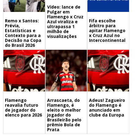
Vídeo: lance de
Pulgar em
Flamengo x Cruz
Remo x Santos:
Fifa escolhe
Azul viraliza e
Prévia,
árbitro para
ultrapassa 1
Estatísticas e
apitar Flamengo
milhão de
Contexto para a
x Cruz Azul no
visualizações
Decisão na Copa
Intercontinental
do Brasil 2026
Flamengo
Arrascaeta, do
Adeus! Zagueiro
reavalia futuro
Flamengo, é
do Flamengo é
de jogador do
eleito o melhor
anunciado em
elenco para 2026
jogador do
clube da Europa
Brasileirão pelo
prêmio Bola de
Prata