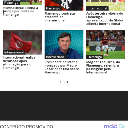
Flamengo
Internacional aciona a
Flamengo
Internacional
Justiça por conta do
Flamengo contrata
Após terceira vitória do
Flamengo
atacante do
Flamengo,
Internacional
apresentador da Globo
alfineta Internacional
Internacional
Internacional
Flamengo
Internacional realiza
demissão após
Presidente do Inter é
Mágoa? Léo Ortiz, do
eliminação para o
ironizado por Mauro
Flamengo, relembra
Flamengo
Cezar após fala sobre
passagem pelo
Flamengo
Internacional