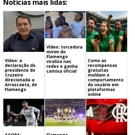
Notícias mais lidas:
Vídeo: torcedora
mirim do
Flamengo
Vídeo: a
Como as
viraliza nas
declaração do
recompensas
redes e ganha
presidente do
gratuitas
camisa oficial
Cruzeiro
moldam o
direcionada a
comportamento
Arrascaeta, do
do usuário em
Flamengo
plataformas
online
Flamengo,
AGORA: