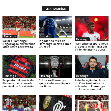
LEIA TAMBÉM:
Flamengo
Cruzeiro
Flamengo
Vai pro Flamengo?
Jogador na mira do
Flamengo prepara nova
Negociação envolvendo
Flamengo acerta com o
proposta milionária por
Vitão sofre reviravolta
Cruzeiro
Vitão, do Internacional
Flamengo
Flamengo
Flamengo
Gol de ex-Flamengo
A declaração do técnico
Proposta milionária do
ajuda clube em disputa
do Cruz Azul antes de
Flamengo é recusada
por título
enfrentar o Flamengo
por rival do Brasileirão
no Intercontinental