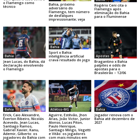
o Flamengo como
Bahia, próximo
Rogério Ceni cita o
técnico
adversário do
Flamengo após
Flamengo, tem número
eliminação do Bahia
de desfalques
para o Fluminense
impressionante; veja
Bahia
Sport x Bahia:
Bahia
Apostas
inteligência artificial
crava resultado do jogo
Jean Lucas, do Bahia, dá
Bragantino x Bahia
declaração envolvendo
palpites e odds de
o Flamengo
apostas para o
Brasileirão – 12/06
Bahia
Atlético-MG
Bahia
Erick, Caio Alexandre,
Aguirre, Estêvão, Jhon
Jogador renova com o
Éverton Ribeiro, Nicolás
Arias, João Victor, Junior
Bahia até dezembro de
Acevedo, Jean Lucas,
Alonso, Lucas Piton,
2027
Santiago Ramos,
Paulo Henrique,
Gabriel Xavier, Kanu,
Santiago Mingo, Vegetti
Ademir, Gilberto: os
e Vitão: os jogadores
jogadores do Bahia com
com mais minutos em